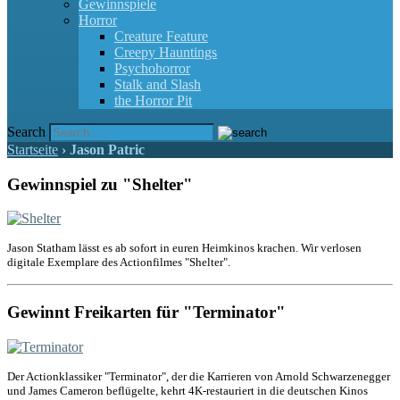
Gewinnspiele
Horror
Creature Feature
Creepy Hauntings
Psychohorror
Stalk and Slash
the Horror Pit
Search
Startseite
›
Jason Patric
Gewinnspiel zu "Shelter"
Jason Statham lässt es ab sofort in euren Heimkinos krachen. Wir verlosen
digitale Exemplare des Actionfilmes "Shelter".
Gewinnt Freikarten für "Terminator"
Der Actionklassiker "Terminator", der die Karrieren von Arnold Schwarzenegger
und James Cameron beflügelte, kehrt 4K-restauriert in die deutschen Kinos