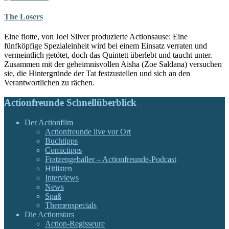
The Losers
Eine flotte, von Joel Silver produzierte Actionsause: Eine
fünfköpfige Spezialeinheit wird bei einem Einsatz verraten und
vermeintlich getötet, doch das Quintett überlebt und taucht unter.
Zusammen mit der geheimnisvollen Aisha (Zoe Saldana) versuchen
sie, die Hintergründe der Tat festzustellen und sich an den
Verantwortlichen zu rächen.
Actionfreunde Schnellüberblick
Der Actionfilm
Actionfreunde live vor Ort
Buchtipps
Comictipps
Fratzengeballer – Actionfreunde-Podcast
Hitlisten
Interviews
News
Spaß
Themenspecials
Die Actionstars
Action-Regisseure