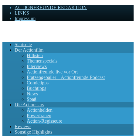
ACTIONFREUNDE REDAKTION
LINKS
Impressum
Actionfreunde
Wir zelebrieren Actionfilme, die rocken!
Startseite
Der Actionfilm
Hitlisten
Themenspecials
Interviews
Actionfreunde live vor Ort
Fratzengeballer – Actionfreunde-Podcast
Comictipps
Buchtipps
News
Spaß
Die Actionstars
Actionhelden
Powerfrauen
Action-Regisseure
Reviews
Sonstige Highlights