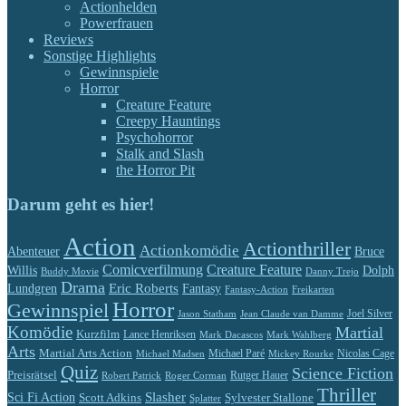
Actionhelden
Powerfrauen
Reviews
Sonstige Highlights
Gewinnspiele
Horror
Creature Feature
Creepy Hauntings
Psychohorror
Stalk and Slash
the Horror Pit
Darum geht es hier!
Action
Actionthriller
Actionkomödie
Abenteuer
Bruce
Comicverfilmung
Creature Feature
Willis
Dolph
Buddy Movie
Danny Trejo
Drama
Eric Roberts
Lundgren
Fantasy
Fantasy-Action
Freikarten
Horror
Gewinnspiel
Jason Statham
Jean Claude van Damme
Joel Silver
Komödie
Martial
Kurzfilm
Lance Henriksen
Mark Dacascos
Mark Wahlberg
Arts
Martial Arts Action
Michael Paré
Nicolas Cage
Michael Madsen
Mickey Rourke
Quiz
Science Fiction
Preisrätsel
Rutger Hauer
Robert Patrick
Roger Corman
Thriller
Slasher
Sci Fi Action
Scott Adkins
Sylvester Stallone
Splatter