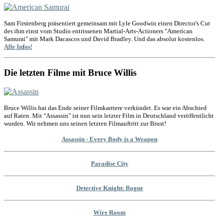
Sam Firstenberg präsentiert gemeinsam mit Lyle Goodwin einen Director's Cut
des ihm einst vom Studio entrissenen Martial-Arts-Actioners "American
Samurai" mit Mark Dacascos und David Bradley. Und das absolut kostenlos.
Alle Infos!
Die letzten Filme mit Bruce Willis
Bruce Willis hat das Ende seiner Filmkarriere verkündet. Es war ein Abschied
auf Raten. Mit "Assassin" ist nun sein letzter Film in Deutschland veröffentlicht
wurden. Wir nehmen uns seinen letzten Filmauftritt zur Brust!
Assassin - Every Body is a Weapon
Paradise City
Detective Knight: Rogue
Wire Room