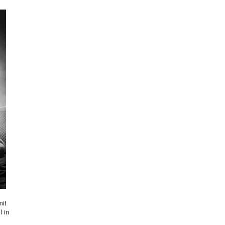
mit
l in