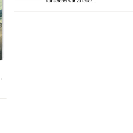
Kunstnebel war zu teuer…
n