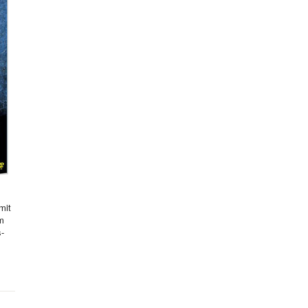
mit
hm
s-