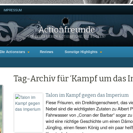
IMPRESSUM
Actionfreunde
WIR ZELEBRIEREN ACTIONFILME, DIE ROCKEN!
Die Actionstars
Reviews
Sonstige Highlights
Tag-Archiv für ‘Kampf um das 
Talon im Kampf gegen das Imperium
Fiese Frisuren, ein Dreiklingenschwert, das vie
Nebel sind die wichtigsten Zutaten zu Albert 
Fahrwasser von „Conan der Barbar“ sogar zu e
wird eine nichtige Geschichte um einen Dämo
Jüngling, einen fiesen König und ein paar heiß