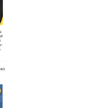
l-
ff
t
e“.
s
can