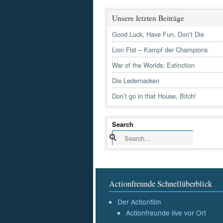
Unsere letzten Beiträge
Good Luck, Have Fun, Don’t Die
Lion Fist – Kampf der Champions
War of the Worlds: Extinction
Die Ledernacken
Don’t go in that House, Bitch!
Search
Actionfreunde Schnellüberblick
Der Actionfilm
Actionfreunde live vor Ort