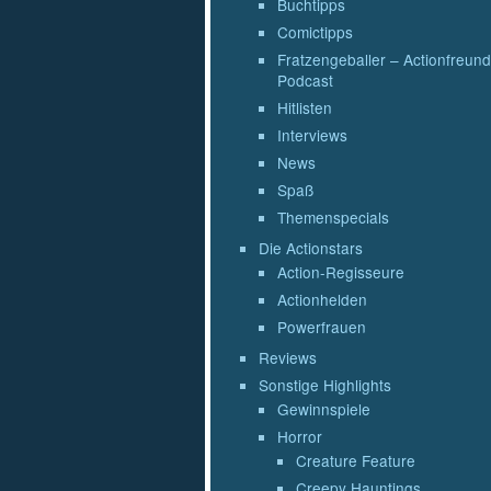
Buchtipps
Comictipps
Fratzengeballer – Actionfreund
Podcast
Hitlisten
Interviews
News
Spaß
Themenspecials
Die Actionstars
Action-Regisseure
Actionhelden
Powerfrauen
Reviews
Sonstige Highlights
Gewinnspiele
Horror
Creature Feature
Creepy Hauntings