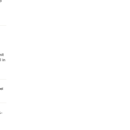
d
mit
l in
ei
s-