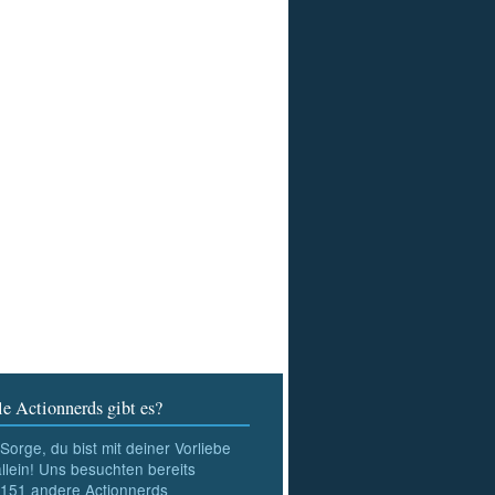
e Actionnerds gibt es?
Sorge, du bist mit deiner Vorliebe
allein! Uns besuchten bereits
151
andere Actionnerds