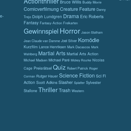
Actionthriller
Bruce Willis
Buddy Movie
Comicverfilmung
Creature Feature
Danny
Drama
e-
Eric Roberts
Dolph Lundgren
Trejo
Fantasy
Fantasy-Action
Freikarten
Horror
Gewinnspiel
Jason Statham
Komödie
Jean Claude van Damme
Joel Silver
Kurzfilm
Lance Henriksen
Mark Dacascos
Mark
Martial Arts
Martial Arts Action
Wahlberg
Michael Paré
Nicolas
Michael Madsen
Mickey Rourke
Quiz
Preisrätsel
Cage
Robert Patrick
Roger
Science Fiction
Sci Fi
Rutger Hauer
Corman
Slasher
Action
Scott Adkins
Sylvester
Splatter
Thriller
Trash
Stallone
Western