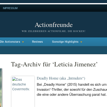
IMPRESSUM
Actionfreunde
WIR ZELEBRIEREN ACTIONFILME, DIE ROCKEN!
Die Actionstars
Reviews
Sonstige Highlights
Tag-Archiv für ‘Leticia Jimenez’
Deadly Home (aka „Intruders“)
Bei „Deadly Home“ (2015) handelt es sich u
Invasion“-Thriller, der sowohl für den Zuschaue
die eine oder andere Überraschung parat ha