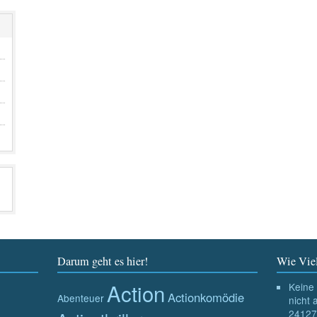
Darum geht es hier!
Wie Viel
Action
Keine 
Actionkomödie
Abenteuer
nicht 
24127