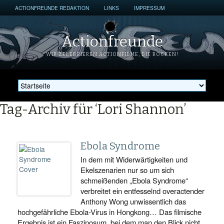
ACTIONFREUNDE REDAKTION
LINKS
IMPRESSUM
Actionfreunde
WIR ZELEBRIEREN ACTIONFILME, DIE ROCKEN!
Tag-Archiv für ‘Lori Shannon’
Ebola Syndrome
In dem mit Widerwärtigkeiten und
Ekelszenarien nur so um sich
schmeißenden „Ebola Syndrome“
verbreitet ein entfesselnd overactender
Anthony Wong unwissentlich das
hochgefährliche Ebola-Virus in Hongkong… Das filmische
Ergebnis ist ein Faszinosum, bei dem man den Blick nicht