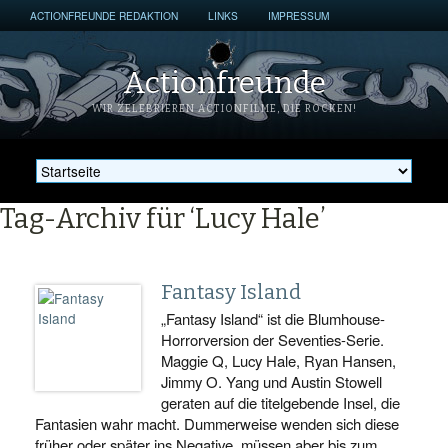
ACTIONFREUNDE REDAKTION
LINKS
IMPRESSUM
Actionfreunde
WIR ZELEBRIEREN ACTIONFILME, DIE ROCKEN!
Tag-Archiv für ‘Lucy Hale’
Fantasy Island
„Fantasy Island“ ist die Blumhouse-
Horrorversion der Seventies-Serie.
Maggie Q, Lucy Hale, Ryan Hansen,
Jimmy O. Yang und Austin Stowell
geraten auf die titelgebende Insel, die
Fantasien wahr macht. Dummerweise wenden sich diese
früher oder später ins Negative, müssen aber bis zum