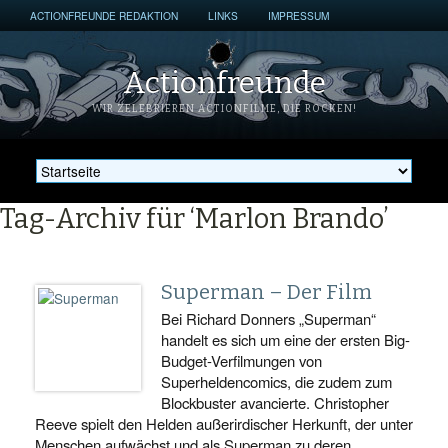
ACTIONFREUNDE REDAKTION
LINKS
IMPRESSUM
Actionfreunde
WIR ZELEBRIEREN ACTIONFILME, DIE ROCKEN!
Tag-Archiv für ‘Marlon Brando’
Superman – Der Film
Bei Richard Donners „Superman“
handelt es sich um eine der ersten Big-
Budget-Verfilmungen von
Superheldencomics, die zudem zum
Blockbuster avancierte. Christopher
Reeve spielt den Helden außerirdischer Herkunft, der unter
Menschen aufwächst und als Superman zu deren