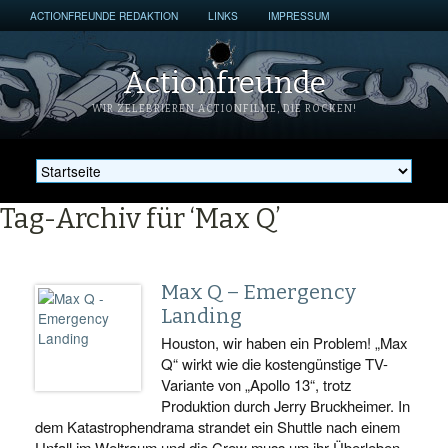
ACTIONFREUNDE REDAKTION
LINKS
IMPRESSUM
Actionfreunde
WIR ZELEBRIEREN ACTIONFILME, DIE ROCKEN!
Tag-Archiv für ‘Max Q’
Max Q – Emergency
Landing
Houston, wir haben ein Problem! „Max
Q“ wirkt wie die kostengünstige TV-
Variante von „Apollo 13“, trotz
Produktion durch Jerry Bruckheimer. In
dem Katastrophendrama strandet ein Shuttle nach einem
Unfall im Weltraum und die Crew muss um ihr Überleben