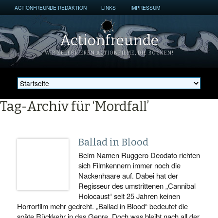
ACTIONFREUNDE REDAKTION
LINKS
IMPRESSUM
Actionfreunde
WIR ZELEBRIEREN ACTIONFILME, DIE ROCKEN!
Tag-Archiv für ‘Mordfall’
Ballad in Blood
Beim Namen Ruggero Deodato richten
sich Filmkennern immer noch die
Nackenhaare auf. Dabei hat der
Regisseur des umstrittenen „Cannibal
Holocaust“ seit 25 Jahren keinen
Horrorfilm mehr gedreht. „Ballad in Blood“ bedeutet die
späte Rückkehr in das Genre. Doch was bleibt nach all der