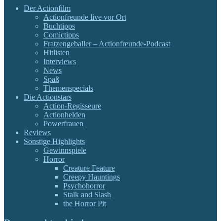
Der Actionfilm
Actionfreunde live vor Ort
Buchtipps
Comictipps
Fratzengeballer – Actionfreunde-Podcast
Hitlisten
Interviews
News
Spaß
Themenspecials
Die Actionstars
Action-Regisseure
Actionhelden
Powerfrauen
Reviews
Sonstige Highlights
Gewinnspiele
Horror
Creature Feature
Creepy Hauntings
Psychohorror
Stalk and Slash
the Horror Pit