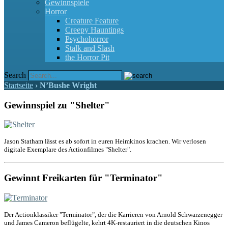
Gewinnspiele
Horror
Creature Feature
Creepy Hauntings
Psychohorror
Stalk and Slash
the Horror Pit
Search
Startseite
›
N’Bushe Wright
Gewinnspiel zu "Shelter"
Jason Statham lässt es ab sofort in euren Heimkinos krachen. Wir verlosen
digitale Exemplare des Actionfilmes "Shelter".
Gewinnt Freikarten für "Terminator"
Der Actionklassiker "Terminator", der die Karrieren von Arnold Schwarzenegger
und James Cameron beflügelte, kehrt 4K-restauriert in die deutschen Kinos