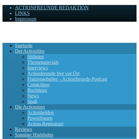
ACTIONFREUNDE REDAKTION
LINKS
Impressum
Actionfreunde
Wir zelebrieren Actionfilme, die rocken!
Startseite
Der Actionfilm
Hitlisten
Themenspecials
Interviews
Actionfreunde live vor Ort
Fratzengeballer – Actionfreunde-Podcast
Comictipps
Buchtipps
News
Spaß
Die Actionstars
Actionhelden
Powerfrauen
Action-Regisseure
Reviews
Sonstige Highlights