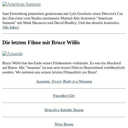
Sam Firstenberg präsentiert gemeinsam mit Lyle Goodwin einen Director's Cut
des ihm einst vom Studio entrissenen Martial-Arts-Actioners "American
Samurai" mit Mark Dacascos und David Bradley. Und das absolut kostenlos.
Alle Infos!
Die letzten Filme mit Bruce Willis
Bruce Willis hat das Ende seiner Filmkarriere verkündet. Es war ein Abschied
auf Raten. Mit "Assassin" ist nun sein letzter Film in Deutschland veröffentlicht
wurden. Wir nehmen uns seinen letzten Filmauftritt zur Brust!
Assassin - Every Body is a Weapon
Paradise City
Detective Knight: Rogue
Wire Room