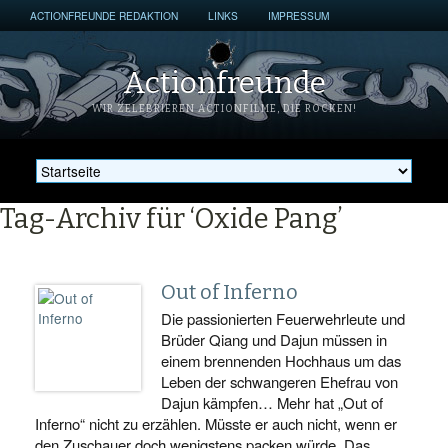
ACTIONFREUNDE REDAKTION
LINKS
IMPRESSUM
Actionfreunde
WIR ZELEBRIEREN ACTIONFILME, DIE ROCKEN!
Tag-Archiv für ‘Oxide Pang’
Out of Inferno
Die passionierten Feuerwehrleute und
Brüder Qiang und Dajun müssen in
einem brennenden Hochhaus um das
Leben der schwangeren Ehefrau von
Dajun kämpfen… Mehr hat „Out of
Inferno“ nicht zu erzählen. Müsste er auch nicht, wenn er
den Zuschauer doch wenigstens packen würde. Das