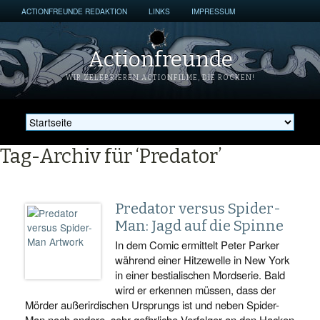
ACTIONFREUNDE REDAKTION
LINKS
IMPRESSUM
Actionfreunde
WIR ZELEBRIEREN ACTIONFILME, DIE ROCKEN!
Tag-Archiv für ‘Predator’
Predator versus Spider-
Man: Jagd auf die Spinne
In dem Comic ermittelt Peter Parker
während einer Hitzewelle in New York
in einer bestialischen Mordserie. Bald
wird er erkennen müssen, dass der
Mörder außerirdischen Ursprungs ist und neben Spider-
Man noch andere, sehr gefhrliche Verfolger an den Hacken