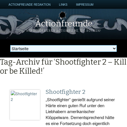
ACTIONFREUNDE REDAKTION
LINKS
IMPRESSUM
Actionfreunde
WIR ZELEBRIEREN ACTIONFILME, DIE ROCKEN!
Tag-Archiv für ‘Shootfighter 2 – Kill
or be Killed!’
Shootfighter 2
„Shootfighter“ genießt aufgrund seiner
Härte einen guten Ruf unter den
Liebhabern amerikanischer
Klöppelware. Dementsprechend hätte
es eine Fortsetzung doch eigentlich