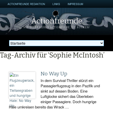
ACTIONFREUNDE REDAKTION
LINKS
IMPRESSUM
Actionfreunde
WIR ZELEBRIEREN ACTIONFILME, DIE ROCKEN!
Tag-Archiv für ‘Sophie McIntosh’
No Way Up
In dem Survival-Thriller stürzt ein
Passagierflugzeug in den Pazifik und
sinkt auf dessen Boden. Eine
Luftglocke sichert das Überleben
einiger Passagiere. Doch hungrige
Haie umkreisen bereits das Wrack …