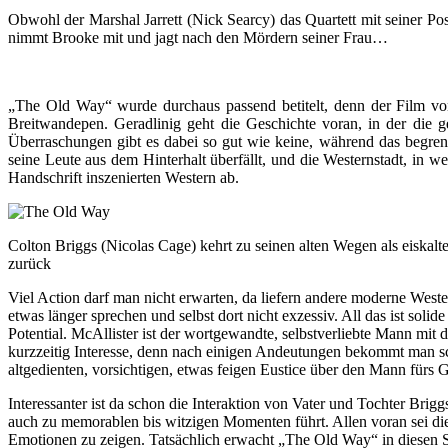
Obwohl der Marshal Jarrett (Nick Searcy) das Quartett mit seiner Poss
nimmt Brooke mit und jagt nach den Mördern seiner Frau…
„The Old Way“ wurde durchaus passend betitelt, denn der Film v
Breitwandepen. Geradlinig geht die Geschichte voran, in der die
Überraschungen gibt es dabei so gut wie keine, während das begren
seine Leute aus dem Hinterhalt überfällt, und die Westernstadt, in w
Handschrift inszenierten Western ab.
Colton Briggs (Nicolas Cage) kehrt zu seinen alten Wegen als eiskalte
zurück
Viel Action darf man nicht erwarten, da liefern andere moderne West
etwas länger sprechen und selbst dort nicht exzessiv. All das ist sol
Potential. McAllister ist der wortgewandte, selbstverliebte Mann mit
kurzzeitig Interesse, denn nach einigen Andeutungen bekommt man sc
altgedienten, vorsichtigen, etwas feigen Eustice über den Mann fürs 
Interessanter ist da schon die Interaktion von Vater und Tochter Brigg
auch zu memorablen bis witzigen Momenten führt. Allen voran sei die
Emotionen zu zeigen. Tatsächlich erwacht „The Old Way“ in diesen 