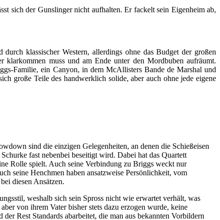
sst sich der Gunslinger nicht aufhalten. Er fackelt sein Eigenheim ab,
nd durch klassischer Western, allerdings ohne das Budget der großen
nander klarkommen muss und am Ende unter den Mordbuben aufräumt.
riggs-Familie, ein Canyon, in dem McAllisters Bande de Marshal und
 sich große Teile des handwerklich solide, aber auch ohne jede eigene
Showdown sind die einzigen Gelegenheiten, an denen die Schießeisen
Schurke fast nebenbei beseitigt wird. Dabei hat das Quartett
eine Rolle spielt. Auch seine Verbindung zu Briggs weckt nur
 Auch seine Henchmen haben ansatzweise Persönlichkeit, vom
 bei diesen Ansätzen.
ungsstil, weshalb sich sein Spross nicht wie erwartet verhält, was
aber von ihrem Vater bisher stets dazu erzogen wurde, keine
er Rest Standards abarbeitet, die man aus bekannten Vorbildern