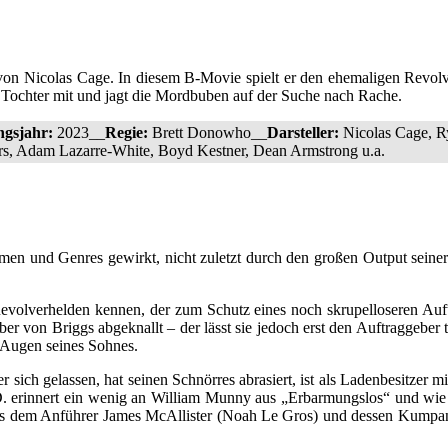
e von Nicolas Cage. In diesem B-Movie spielt er den ehemaligen Revol
e Tochter mit und jagt die Mordbuben auf der Suche nach Rache.
ngsjahr:
2023__
Regie:
Brett Donowho__
Darsteller:
Nicolas Cage, R
rs, Adam Lazarre-White, Boyd Kestner, Dean Armstrong u.a.
Filmen und Genres gewirkt, nicht zuletzt durch den großen Output seine
evolverhelden kennen, der zum Schutz eines noch skrupelloseren Auft
er von Briggs abgeknallt – der lässt sie jedoch erst den Auftraggeber 
n Augen seines Sohnes.
 sich gelassen, hat seinen Schnörres abrasiert, ist als Ladenbesitzer 
. erinnert ein wenig an William Munny aus „Erbarmungslos“ und wie d
ht aus dem Anführer James McAllister (Noah Le Gros) und dessen Kump