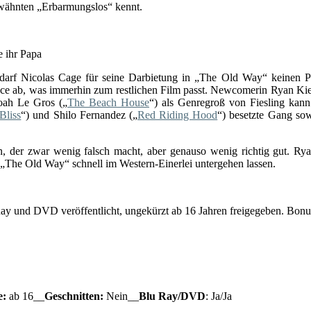
rwähnten „Erbarmungslos“ kennt.
e ihr Papa
arf Nicolas Cage für seine Darbietung in „The Old Way“ keinen Pre
mance ab, was immerhin zum restlichen Film passt. Newcomerin Ryan Ki
Noah Le Gros („
The Beach House
“) als Genregroß von Fiesling kann
Bliss
“) und Shilo Fernandez („
Red Riding Hood
“) besetzte Gang sow
n, der zwar wenig falsch macht, aber genauso wenig richtig gut. Rya
„The Old Way“ schnell im Western-Einerlei untergehen lassen.
und DVD veröffentlicht, ungekürzt ab 16 Jahren freigegeben. Bonusma
e:
ab 16__
Geschnitten:
Nein__
Blu Ray/DVD
: Ja/Ja