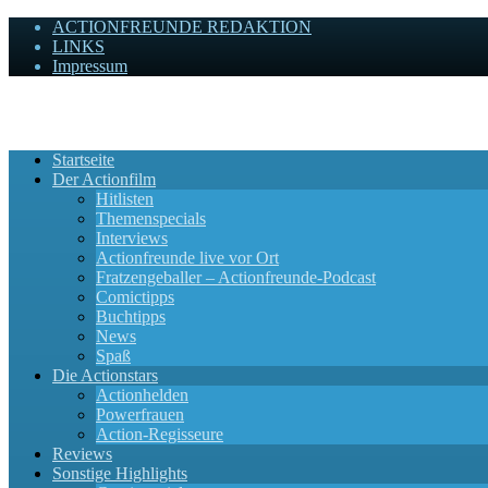
ACTIONFREUNDE REDAKTION
LINKS
Impressum
Actionfreunde
Wir zelebrieren Actionfilme, die rocken!
Startseite
Der Actionfilm
Hitlisten
Themenspecials
Interviews
Actionfreunde live vor Ort
Fratzengeballer – Actionfreunde-Podcast
Comictipps
Buchtipps
News
Spaß
Die Actionstars
Actionhelden
Powerfrauen
Action-Regisseure
Reviews
Sonstige Highlights