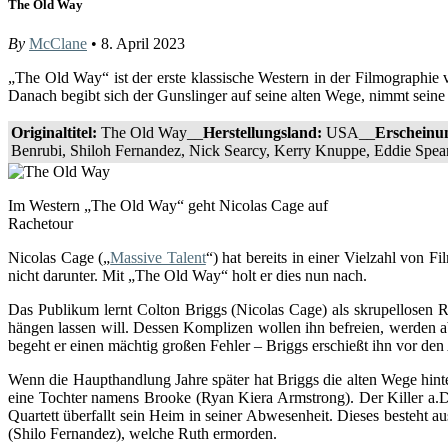
The Old Way
By
McClane
• 8. April 2023
„The Old Way“ ist der erste klassische Western in der Filmographi
Danach begibt sich der Gunslinger auf seine alten Wege, nimmt sein
Originaltitel:
The Old Way__
Herstellungsland:
USA__
Erscheinu
Benrubi, Shiloh Fernandez, Nick Searcy, Kerry Knuppe, Eddie Spea
Im Western „The Old Way“ geht Nicolas Cage auf
Rachetour
Nicolas Cage („
Massive Talent
“) hat bereits in einer Vielzahl von 
nicht darunter. Mit „The Old Way“ holt er dies nun nach.
Das Publikum lernt Colton Briggs (Nicolas Cage) als skrupellosen R
hängen lassen will. Dessen Komplizen wollen ihn befreien, werden ab
begeht er einen mächtig großen Fehler – Briggs erschießt ihn vor de
Wenn die Haupthandlung Jahre später hat Briggs die alten Wege hinter
eine Tochter namens Brooke (Ryan Kiera Armstrong). Der Killer a.D
Quartett überfallt sein Heim in seiner Abwesenheit. Dieses beste
(Shilo Fernandez), welche Ruth ermorden.