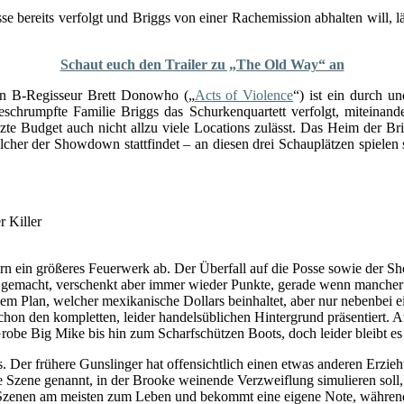
e bereits verfolgt und Briggs von einer Rachemission abhalten will, lä
Schaut euch den Trailer zu „The Old Way“ an
on B-Regisseur Brett Donowho („
Acts of Violence
“) ist ein durch u
 geschrumpfte Familie Briggs das Schurkenquartett verfolgt, mitei
zte Budget auch nicht allzu viele Locations zulässt. Das Heim der B
elcher der Showdown stattfindet – an diesen drei Schauplätzen spielen
r Killer
ern ein größeres Feuerwerk ab. Der Überfall auf die Posse sowie der 
ide gemacht, verschenkt aber immer wieder Punkte, gerade wenn mancher 
 dem Plan, welcher mexikanische Dollars beinhaltet, aber nur nebenbei 
hon den kompletten, leider handelsüblichen Hintergrund präsentiert.
Grobe Big Mike bis hin zum Scharfschützen Boots, doch leider bleibt es
s. Der frühere Gunslinger hat offensichtlich einen etwas anderen Erzieh
 Szene genannt, in der Brooke weinende Verzweiflung simulieren soll, 
Szenen am meisten zum Leben und bekommt eine eigene Note, während d