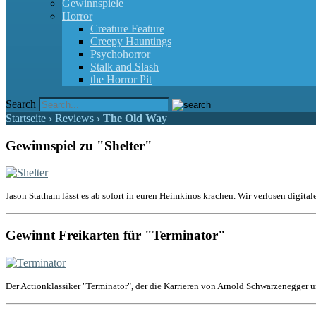
Gewinnspiele
Horror
Creature Feature
Creepy Hauntings
Psychohorror
Stalk and Slash
the Horror Pit
Search
Startseite
›
Reviews
›
The Old Way
Gewinnspiel zu "Shelter"
Jason Statham lässt es ab sofort in euren Heimkinos krachen. Wir verlosen digital
Gewinnt Freikarten für "Terminator"
Der Actionklassiker "Terminator", der die Karrieren von Arnold Schwarzenegger u