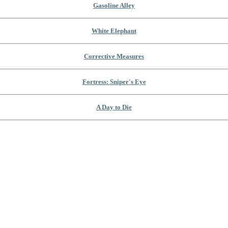
Gasoline Alley
White Elephant
Corrective Measures
Fortress: Sniper's Eye
A Day to Die