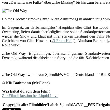
von „Der schwarze Falke“ über „The Missing“ bis hin zum bereits e
Coltons Tochter Brooke (Ryan Kiera Armstrong) ist ähnlich tough wi
Im Gegensatz zu „Erbarmungslos“-Hauptdarsteller Clint Eastwood d
Overacting, liefert damit aber lediglich eine solide Standardperfor
wieder die Show und klaut mit ihrer starken Leistung den Film. 
Gesichtern von Clint Howard („
3 From Hell
“), Abraham Benrubi („
Rolle wirkt.
„The Old Way“ ist gradliniger, überraschungsarmer Standardwester
Dynamik, während die altbekannte Story und die 08/15-Schießereien 
„The Old Way“ wurde von Splendid/WVG in Deutschland auf Blu-Ray 
© Nils Bothmann (McClane)
Was hältst du von dem Film?
Zur Filmdiskussion bei Liquid-Love
Copyright aller Filmbilder/Label:
Splendid/WVG__
FSK Freigab