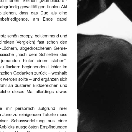
hliffenen“ kleinen „Mumblecore“-
abgründig-gewalttätigen finalen Akt
llziehen, dass das Duo als eine
nbefriedigende, am Ende dabei
trotz schön creepy, beklemmend und
rekten Vergleich) fast schon den
lot-Löchern, abgedroschenen Genre-
assische „nach dem Schließen des
 jemanden hinter einem stehen“-
zu flackern beginnenden Lichter im
rzelten Gedanken zurück – weshalb
t werden sollte – und ergänzen sich
lzahl an düsteren Bildbereichen und
lche dieses Mal allerdings etwas
 mir persönlich aufgrund ihrer
n June zu reinigenden Tatorte muss
iner Schussverletzung aus einer
Anblicks ausgelösten Empfindungen