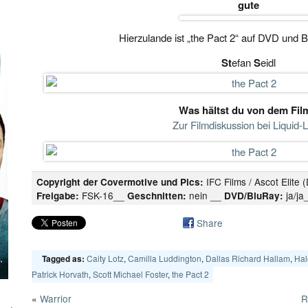
gute
Hierzulande ist „the Pact 2“ auf DVD und Bl
St
efan
S
eidl
Was hältst du von dem Fil
Zur Filmdiskussion bei Liquid-
IFC Films / Ascot Elite
Copyright der Covermotive und Pics:
FSK-16__
nein __
ja/ja
Freigabe:
Geschnitten:
DVD/BluRay:
Share
Caity Lotz
,
Camilla Luddington
,
Dallas Richard Hallam
,
Hal
Tagged as:
Patrick Horvath
,
Scott Michael Foster
,
the Pact 2
«
Warrior
R