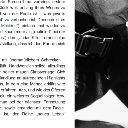
ierte Screen-Time verbringt erstere
Stück weit entlang ihres Weges zu
t von der Partie ist – was jeweils
l“ zu verbuchen ist. Dennoch ist es
 Machine
“) einfach mal wieder zu
t kaum mehr als „routiniert“ bei der
s“) dem „Judas Killer“ erneut eine
stellung, dass ich den Part an sich
n mit übernatürlichem Schrecken –
ität. Handwerklich solide, allerdings
n seiner mauen Skriptvorlage: Sich
 Handlung an aufregenden Highlights
ts, in dem eine Menge erklärt wird
 erfahren. Ach, und wie des Öfteren
keit, ein weiteres Sequel folgen bzw.
man bei der nächsten Fortsetzung
egt sowie jemanden mit dem Regie-
e ist, der Reihe „neues Leben“