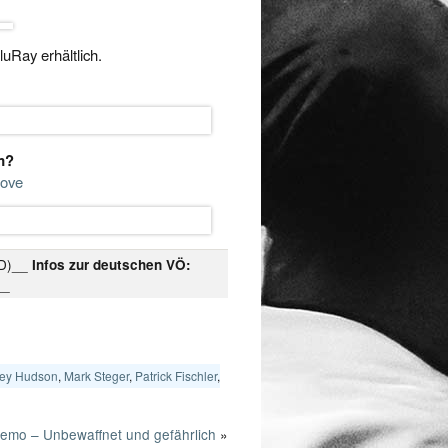
uRay erhältlich.
m?
Love
 (D)__
Infos zur deutschen VÖ:
__
ey Hudson
,
Mark Steger
,
Patrick Fischler
,
emo – Unbewaffnet und gefährlich
»