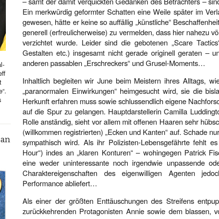
– samt der damit verquickten Gedanken des Betrachters – sin
Ein merkwürdig geformter Schatten eine Weile später im Verl
gewesen, hätte er keine so auffällig „künstliche“ Beschaffenh
generell (erfreulicherweise) zu vermelden, dass hier nahezu völ
verzichtet wurde. Leider sind die gebotenen „Scare Tactics
Gestalten etc.) insgesamt nicht gerade originell geraten –
anderen passablen „Erschreckers“ und Grusel-Moments…
l-
ff
Inhaltlich begleiten wir June beim Meistern ihres Alltags, w
t
„paranormalen Einwirkungen“ heimgesucht wird, sie die bisl
e“.
s
Herkunft erfahren muss sowie schlussendlich eigene Nachfo
auf die Spur zu gelangen. Hauptdarstellerin Camilla Luddingto
Rolle anständig, sieht vor allem mit offenen Haaren sehr hübs
(willkommen registrierten) „Ecken und Kanten“ auf. Schade nur
can
sympathisch wird. Als ihr Polizisten-Lebensgefährte fehlt e
Hour“) indes an „klaren Konturen“ – wohingegen Patrick Fisc
eine weder uninteressante noch irgendwie unpassende od
Charaktereigenschaften des eigenwilligen Agenten jedoc
Performance abliefert…
Als einer der größten Enttäuschungen des Streifens entpup
zurückkehrenden Protagonisten Annie sowie dem blassen, v