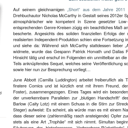
Auf seinem gleichnamigen
„Short“ aus dem Jahre 2011
b
Drehbuchautor Nicholas McCarthy in Gestalt seines 2012er Sp
atmosphärischer wie kompetent in Szene gesetzter Low-Bu
entsprechenden Genre-Kreisen zügig ein beachtliches Maß 
bescherte. Angesichts des soliden finanziellen Erfolgs der
realisierten Independent-Produktion schien eine Fortsetzung i
und siehe da: Während sich McCarthy stattdessen lieber „
widmete, wurde das Gespann Patrick Horvath und Dallas Ri
Hinsicht tätig und erschuf im Folgenden ein unmittelbar an di
Teils anknüpfendes Sequel, welches seine Veröffentlichung s
sowie hier nun zur Besprechung vorliegt…
June Abbott (Camilla Luddington) arbeitet freiberuflich als T
finstere Comics und ist kürzlich erst mit ihrem Freund, de
Foster), zusammengezogen. Eines Tages wird ein besonder
d
der unverkennbare Parallelen zur „blutigen Handschrift“ 
Barlow (Caity Lotz) mit einem Schuss in die Stirn zur Strec
Steger) aufweist: Es scheint, als würde man es mit einem N
dass dieser seine (zahlenmäßig rasch ansteigende) Opfer z
stets als eine Art „Trophäe“ mit sich nimmt. Simultan begi
Säuberung der hinterlassenen „Verbrechens-Rückstände