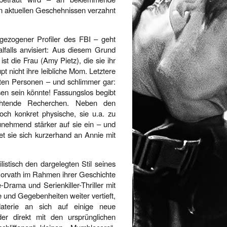
den aktuellen Geschehnissen verzahnt
ugezogener Profiler des FBI – geht
lfalls anvisiert: Aus diesem Grund
st die Frau (Amy Pietz), die sie ihr
t nicht ihre leibliche Mom. Letztere
teten Personen – und schlimmer gar:
sen sein könnte! Fassungslos begibt
uchtende Recherchen. Neben den
och konkret physische, sie u.a. zu
nehmend stärker auf sie ein – und
et sie sich kurzerhand an Annie mit
ilistisch den dargelegten Stil seines
Horvath im Rahmen ihrer Geschichte
rama und Serienkiller-Thriller mit
 und Gegebenheiten weiter vertieft,
Materie an sich auf einige neue
er direkt mit den ursprünglichen