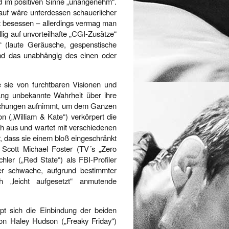
d im positiven Sinne „unangenehm“.
auf wäre unterdessen schauerlicher
eit besessen – allerdings vermag man
lig auf unvorteilhafte „CGI-Zusätze“
“ (laute Geräusche, gespenstische
 und das unabhängig des einen oder
ie sie von furchtbaren Visionen und
ang unbekannte Wahrheit über ihre
rschungen aufnimmt, um dem Ganzen
n („William & Kate“) verkörpert die
ch aus und wartet mit verschiedenen
, dass sie einem bloß eingeschränkt
s Scott Michael Foster (TV´s „Zero
hler („Red State“) als FBI-Profiler
er schwache, aufgrund bestimmter
h „leicht aufgesetzt“ anmutende
pt sich die Einbindung der beiden
on Haley Hudson („Freaky Friday“)