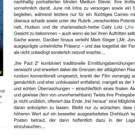
nachhaltig portraitierten blinden Medium Stevie: Ihre limit
vornehmlich damit, June mit Infos zu versorgen sowie ein 
begleiten, während letztere nur für ein flüchtiges Cameo mi
überaus schade sowie unter der Rubrik „verschenktes Potentia
nett, Hudson und die charismatisch-herbe Caity Lotz („
the
Gesicht zu bekommen – auch wenn sie bei ihren Auftritten selbs
Sache waren. Darüber hinaus verleiht Mark Steger („Mr. Jone
ausgeprägte unheimliche Präsenz – und das losgelöst der Fest
als nicht unbedingt sonderlich reizvoll erachte…
„the Pact 2“ kombiniert traditionelle Ermittlungsbemühunge
verwischt und erweitert dabei die Grenzen der alltäglichen Real
rundum konventionell umgesetzt, krankt der Film vorrangig a
gemächlich und eher unfokussiert entfaltend, mangelt es der
und echten Überraschungen – einschließlich eines finalen Ak
mit
und gewisse (fern von unvorhersehbare) Twists ihre Preisgabe
hm
ja nicht unüblich, offeriert das Ende „frei heraus“ eine Möglich
s-
daran anknüpfen zu lassen. Bleibt nur zu wünschen, dass 
höheren Wert auf ein beseelter ausgearbeitetes Drehbuch l
Posten betraut, der dann hoffentlich dazu in der Lag
einzuhauchen…