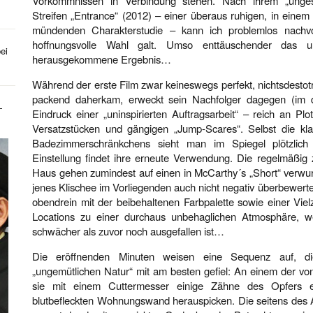
Vorkommnissen in Verbindung stehen. Nach ihrem „ungesc
Streifen „Entrance“ (2012) – einer überaus ruhigen, in einem 
mündenden Charakterstudie – kann ich problemlos nachvo
hoffnungsvolle Wahl galt. Umso enttäuschender das u
ei
herausgekommene Ergebnis…
Während der erste Film zwar keineswegs perfekt, nichtsdesto
packend daherkam, erweckt sein Nachfolger dagegen (im di
-
Eindruck einer „uninspirierten Auftragsarbeit“ – reich an P
Versatzstücken und gängigen „Jump-Scares“. Selbst die kl
Badezimmerschränkchens sieht man im Spiegel plötzlich
Einstellung findet ihre erneute Verwendung. Die regelmäßig 
Haus gehen zumindest auf einen in McCarthy´s „Short“ verwu
jenes Klischee im Vorliegenden auch nicht negativ überbewerte
obendrein mit der beibehaltenen Farbpalette sowie einer Vie
Locations zu einer durchaus unbehaglichen Atmosphäre, we
schwächer als zuvor noch ausgefallen ist…
Die eröffnenden Minuten weisen eine Sequenz auf, die
„ungemütlichen Natur“ mit am besten gefiel: An einem der vo
sie mit einem Cuttermesser einige Zähne des Opfers e
blutbefleckten Wohnungswand herauspicken. Die seitens des 