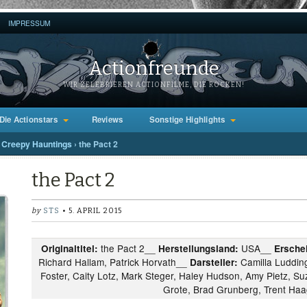
IMPRESSUM
Actionfreunde
WIR ZELEBRIEREN ACTIONFILME, DIE ROCKEN!
Die Actionstars
Reviews
Sonstige Highlights
Creepy Hauntings
›
the Pact 2
the Pact 2
by
STS
• 5. APRIL 2015
the Pact 2__
USA__
Originaltitel:
Herstellungsland:
Ersche
Richard Hallam, Patrick Horvath__
Camilla Ludding
Darsteller:
Foster, Caity Lotz, Mark Steger, Haley Hudson, Amy Pietz, Su
Grote, Brad Grunberg, Trent Ha