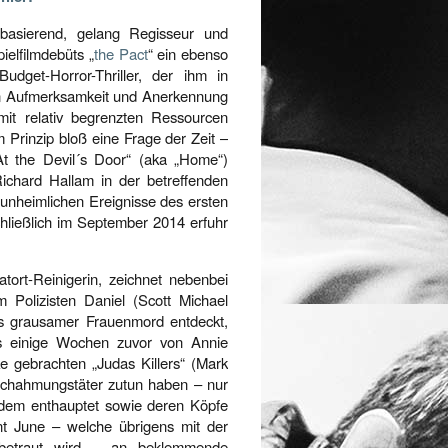
asierend, gelang Regisseur und
ielfilmdebüts „
the Pact
“ ein ebenso
dget-Horror-Thriller, der ihm in
an Aufmerksamkeit und Anerkennung
 mit relativ begrenzten Ressourcen
m Prinzip bloß eine Frage der Zeit –
At the Devil´s Door“ (aka „Home“)
chard Hallam in der betreffenden
e unheimlichen Ereignisse des ersten
chließlich im September 2014 erfuhr
atort-Reinigerin, zeichnet nebenbei
m Polizisten Daniel (Scott Michael
s grausamer Frauenmord entdeckt,
des einige Wochen zuvor von Annie
ke gebrachten „Judas Killers“ (Mark
achahmungstäter zutun haben – nur
udem enthauptet sowie deren Köpfe
nnt June – welche übrigens mit der
“ betraut wird – an beklemmende