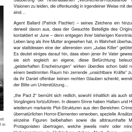
Visionen zu leiden, die offenkundig in irgendeiner Weise mit 
sind…
Agent Ballard (Patrick Fischler) – seines Zeichens ein hinz
derweil davon aus, dass der Gesuchte Beteiligte des Origina
kontaktiert er June – denn entgegen ihrer bisherigen Kenntnis i
Leben lang als ihre Mutter angesehen hat, in Wahrheit überhaup
war stattdessen eine der allerersten vom „Judas Killer“ getö
Es deutet einiges darauf hin, dass eben jener ihr Vater gewe
sie sich sogleich an eigene, diese Befürchtung bele
„geisterhaften Erscheinungen“ wirken überdies schon bald n
einem bestimmten Raum hin zerrende „unsichtbare Kräfte“ zu
da ihr Daniel offenbar keinen rechten Glauben schenkt, wend
der Bitte um Unterstützung…
„the Pact 2“ bemüht sich redlich, sowohl inhaltlich als auch st
Vorgängers fortzuführen. In diesem Sinne haben Hallam und 
wiederum markante Plot-Strukturen aus den Bereichen Crime-D
übernatürlichen Horror-Elementen verwoben, spezielle Ansätze
mit
einzelne Figuren beibehalten sowie die albtraumhafte 
l in
Protagonisten übertragen, welche jeweils mehr oder mind