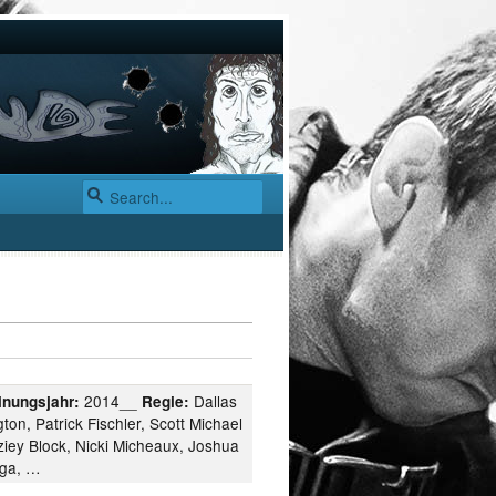
2014__
Dallas
inungsjahr:
Regie:
ton, Patrick Fischler, Scott Michael
ziey Block, Nicki Micheaux, Joshua
aga, …