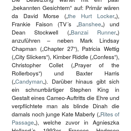
„bekannten Gesichtern“ auf: Primär wären
da David Morse („
the Hurt Locker
„),
Frankie Faison (TV´s „
Banshee
„) und
Dean Stockwell („
Banzai Runner
„)
anzuführen – neben Mark Lindsay
Chapman („Chapter 27“), Patricia Wettig
(„City Slickers“), Kimber Riddle („Confess“),
Christopher Collet („Prayer of the
Rollerboys“) und Baxter Harris
(„
Candyman
„). Darüber hinaus gibt sich
ein schnurrbärtiger Stephen King in
Gestalt eines Cameo-Auftritts die Ehre und
verpflichtete man als blinde Dinah die
damals noch junge Kate Maberly („
Rites of
Passage
„), welche zuvor in Agnieszka
Holland´s 1993er Frances Hodgson