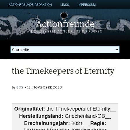
ACTIONFREUNDE REDAKTION
LINKS
IMPRESSUM
Actionfreunde
WIR ZELEBRIEREN ACTIONFILME, DIE ROCKEN!
the Timekeepers of Eternity
by
STS
• 12. NOVEMBER 2023
Originaltitel:
the Timekeepers of Eternity__
Herstellungsland:
Griechenland-GB__
Erscheinungsjahr:
2021__
Regie: