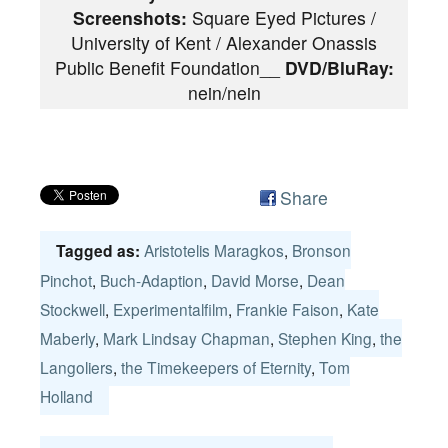
Screenshots:
Square Eyed Pictures /
University of Kent / Alexander Onassis
Public Benefit Foundation__
DVD/BluRay:
nein/nein
Share
Aristotelis Maragkos
,
Bronson
Tagged as:
Pinchot
,
Buch-Adaption
,
David Morse
,
Dean
Stockwell
,
Experimentalfilm
,
Frankie Faison
,
Kate
Maberly
,
Mark Lindsay Chapman
,
Stephen King
,
the
Langoliers
,
the Timekeepers of Eternity
,
Tom
Holland