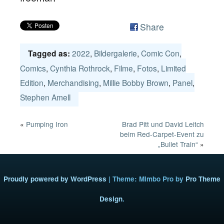
Share
2022
,
Bildergalerie
,
Comic Con
,
Tagged as:
Comics
,
Cynthia Rothrock
,
Filme
,
Fotos
,
Limited
Edition
,
Merchandising
,
Millie Bobby Brown
,
Panel
,
Stephen Amell
«
Pumping Iron
Brad Pitt und David Leitch
beim Red-Carpet-Event zu
„Bullet Train“
»
Proudly powered by WordPress
|
Theme: Mimbo Pro by
Pro Theme
Design
.