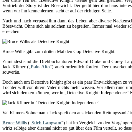
Der dritte Teil der „Detective Knight“-Reihe geht den gleichen We
Vortrieb der Story ist der Bösewicht. Der gerät hier durchaus interes
wenn wir ihn kennenlernen, steht er auf der richtigen Seite.
Nach und nach verpasst ihm dann das Leben aber diverse Nackensch
Bösewicht. Ohne sich als solchen zu begreifen. Immer mal wieder sc
erreichen.
Bruce Willis gibt zum dritten Mal den Cop Detective Knight.
Zumindest sind die Drehbuchautoren Edward Drake und Corey Large
Jack Kilmer („
Palo Alto
“) auch ordentlich fordert. Der unverkennb
souverän.
Doch auch um Detective Knight gibt es ein paar Entwicklungen zu ver
Tochter will von ihrem Vater nichts mehr wissen. Vor allem rund u
wird sich denken können, wer in „Detective Knight: Independence“ Kn
Val Kilmers Sohnemann Jack spielt den austickenden Rettungssanitäte
Bruce Willis
(„
Stirb Langsam
“) hat im Vergleich zu den Vorgänger
wirkt selbige aber diesmal nicht so gut über den Film verteilt, so d