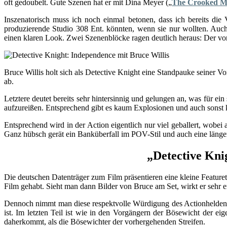
oft gedoubelt. Gute Szenen hat er mit Dina Meyer („
The Crooked 
Inszenatorisch muss ich noch einmal betonen, dass ich bereits di
produzierende Studio 308 Ent. könnten, wenn sie nur wollten. Auc
einen klaren Look. Zwei Szenenblöcke ragen deutlich heraus: Der vo
Bruce Willis holt sich als Detective Knight eine Standpauke seiner Vo
ab.
Letztere deutet bereits sehr hintersinnig und gelungen an, was für ei
aufzureißen. Entsprechend gibt es kaum Explosionen und auch sonst 
Entsprechend wird in der Action eigentlich nur viel geballert, wobe
Ganz hübsch gerät ein Banküberfall im POV-Stil und auch eine längere
„Detective Kni
Die deutschen Datenträger zum Film präsentieren eine kleine Featuret
Film gehabt. Sieht man dann Bilder von Bruce am Set, wirkt er sehr er
Dennoch nimmt man diese respektvolle Würdigung des Actionhelden hi
ist. Im letzten Teil ist wie in den Vorgängern der Bösewicht der ei
daherkommt, als die Bösewichter der vorhergehenden Streifen.