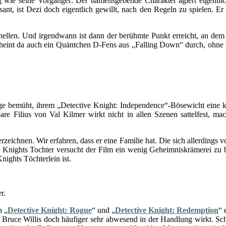
g wie seine Vorgänger: Der namensgebende Charakter agiert eigentli
sant, ist Dezi doch eigentlich gewillt, nach den Regeln zu spielen. Er
ellen. Und irgendwann ist dann der berühmte Punkt erreicht, an dem
heint da auch ein Quäntchen D-Fens aus „Falling Down“ durch, ohne fr
 bemüht, ihrem „Detective Knight: Independence“-Bösewicht eine k
are Filius von Val Kilmer wirkt nicht in allen Szenen sattelfest, ma
zeichnen. Wir erfahren, dass er eine Familie hat. Die sich allerdings 
m Knights Tochter versucht der Film ein wenig Geheimniskrämerei zu 
ights Töchterlein ist.
r.
n „
Detective Knight: Rogue
“ und „
Detective Knight: Redemption
“ 
ass Bruce Willis doch häufiger sehr abwesend in der Handlung wirkt. Sch