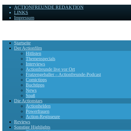
ACTIONFREUNDE REDAKTION
LINKS
Impressum
Actionfreunde
Wir zelebrieren Actionfilme, die rocken!
Startseite
Der Actionfilm
Hitlisten
Themenspecials
Interviews
Actionfreunde live vor Ort
Fratzengeballer – Actionfreunde-Podcast
Comictipps
Buchtipps
News
Spaß
Die Actionstars
Actionhelden
Powerfrauen
Action-Regisseure
Reviews
Sonstige Highlights