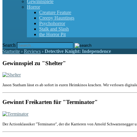
Gewinnspiele
Horror
Creature Feature
Creepy Hauntings
Psychohorror
Stalk and Slash
the Horror Pit
Search
Startseite
›
Reviews
›
Detective Knight: Independence
Gewinnspiel zu "Shelter"
Jason Statham lässt es ab sofort in euren Heimkinos krachen. Wir verlosen digital
Gewinnt Freikarten für "Terminator"
Der Actionklassiker "Terminator", der die Karrieren von Arnold Schwarzenegger u