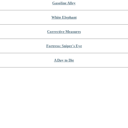
Gasoline Alley
White Elephant
Corrective Measures
Fortress: Sniper's Eye
A Day to Die