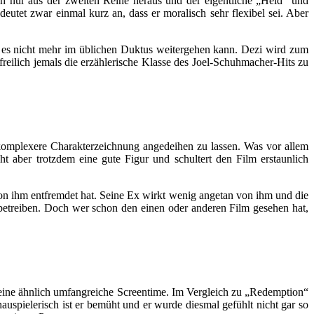
ch nur aus der zweiten Reihe heraus und der eigentliche „Held“ und
 deutet zwar einmal kurz an, dass er moralisch sehr flexibel sei. Aber
 es nicht mehr im üblichen Duktus weitergehen kann. Dezi wird zum
eilich jemals die erzählerische Klasse des Joel-Schuhmacher-Hits zu
omplexere Charakterzeichnung angedeihen zu lassen. Was vor allem
cht aber trotzdem eine gute Figur und schultert den Film erstaunlich
von ihm entfremdet hat. Seine Ex wirkt wenig angetan von ihm und die
betreiben. Doch wer schon den einen oder anderen Film gesehen hat,
eine ähnlich umfangreiche Screentime. Im Vergleich zu „Redemption“
auspielerisch ist er bemüht und er wurde diesmal gefühlt nicht gar so