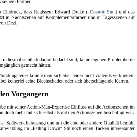
ls seinem Partner.
den Eindruck, dass Regisseur Edward Drake („
Cosmic Sin
“) und das
etzt in Nachtszenen auf Komplementärfarben und in Tagesszenen auf
von Dezi.
 Co. diesmal sichtlich darauf bedacht sind, keine eigenen Problemherde
umgänglich gemacht hätten.
Mündungsfeuer konnte man sich aber leider nicht vollends verkneifen.
abei keinerlei echte Blechschäden oder sich überschlagende Karren.
 den Vorgängern
habe mit seiner Action-Man-Expertise Einfluss auf die Actionszenen im
nn doch mehr mit sich selbst als mit den Actionszenen beschäftigt war.
is‘ Spätwerk herausragt und um die eine oder andere Qualität bemüht
n Entwicklung im „Falling Down“-Stil noch einen Tacken interessanter