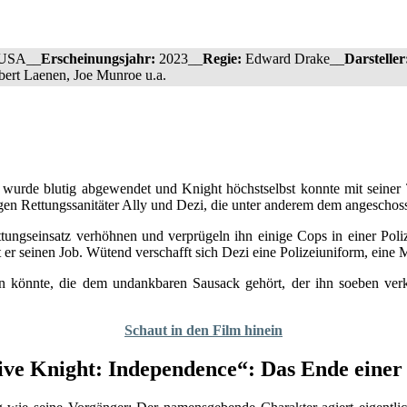
USA__
Erscheinungsjahr:
2023__
Regie:
Edward Drake__
Darsteller
bert Laenen, Joe Munroe u.a.
 wurde blutig abgewendet und Knight höchstselbst konnte mit seiner Tr
ngen Rettungssanitäter Ally und Dezi, die unter anderem dem angeschos
tungseinsatz verhöhnen und verprügeln ihn einige Cops in einer Poliz
t er seinen Job. Wütend verschafft sich Dezi eine Polizeiuniform, eine 
n könnte, die dem undankbaren Sausack gehört, der ihn soeben verkla
Schaut in den Film hinein
ive Knight: Independence“: Das Ende einer 