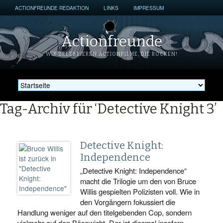
ACTIONFREUNDE REDAKTION
LINKS
IMPRESSUM
Actionfreunde
WIR ZELEBRIEREN ACTIONFILME, DIE ROCKEN!
Tag-Archiv für ‘Detective Knight 3’
Detective Knight:
Independence
„Detective Knight: Independence“
macht die Trilogie um den von Bruce
Willis gespielten Polizisten voll. Wie in
den Vorgängern fokussiert die
Handlung weniger auf den titelgebenden Cop, sondern
vielmehr auf den Bösewicht. Der ist diesmal insofern