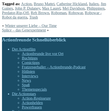
Tagged as:
Action
,
Bruno Mattei
,
Catherine Hickland
,
Italien
,
Jim
Gaines
,
John P. Dulaney
,
Max Laurel
,
Mel Davidson
,
Philippinen
,
Predator-Rip-Off
,
Reb Brown
,
Roboman
,
Robowar
,
Robowar -
Robot da guerra
,
Trash
«
Winter unserer Liebe – Our Time
Splice – das Genexperiment
»
Actionfreunde Schnellüberblick
Der Actionfilm
Actionfreunde live vor Ort
Buchtipps
Comictipps
Fratzengeballer – Actionfreunde-Podcast
Hitlisten
Interviews
News
Spaß
Themenspecials
Die Actionstars
Action-Regisseure
Actionhelden
Powerfrauen