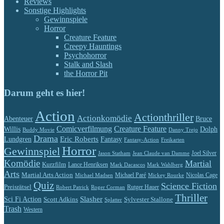
Reviews
Sonstige Highlights
Gewinnspiele
Horror
Creature Feature
Creepy Hauntings
Psychohorror
Stalk and Slash
the Horror Pit
Darum geht es hier!
Action
Actionthriller
Actionkomödie
Abenteuer
Bruce
Comicverfilmung
Creature Feature
Willis
Dolph
Buddy Movie
Danny Trejo
Drama
Eric Roberts
Lundgren
Fantasy
Fantasy-Action
Freikarten
Horror
Gewinnspiel
Jason Statham
Jean Claude van Damme
Joel Silver
Komödie
Martial
Kurzfilm
Lance Henriksen
Mark Dacascos
Mark Wahlberg
Arts
Martial Arts Action
Michael Paré
Nicolas Cage
Michael Madsen
Mickey Rourke
Quiz
Science Fiction
Preisrätsel
Rutger Hauer
Robert Patrick
Roger Corman
Thriller
Slasher
Sci Fi Action
Scott Adkins
Sylvester Stallone
Splatter
Trash
Western