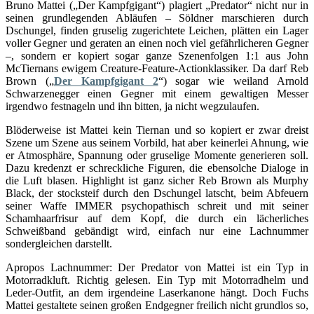
Bruno Mattei („Der Kampfgigant“) plagiert „Predator“ nicht nur in
seinen grundlegenden Abläufen – Söldner marschieren durch
Dschungel, finden gruselig zugerichtete Leichen, plätten ein Lager
voller Gegner und geraten an einen noch viel gefährlicheren Gegner
–, sondern er kopiert sogar ganze Szenenfolgen 1:1 aus John
McTiernans ewigem Creature-Feature-Actionklassiker. Da darf Reb
Brown („
Der Kampfgigant 2
“) sogar wie weiland Arnold
Schwarzenegger einen Gegner mit einem gewaltigen Messer
irgendwo festnageln und ihn bitten, ja nicht wegzulaufen.
Blöderweise ist Mattei kein Tiernan und so kopiert er zwar dreist
Szene um Szene aus seinem Vorbild, hat aber keinerlei Ahnung, wie
er Atmosphäre, Spannung oder gruselige Momente generieren soll.
Dazu kredenzt er schreckliche Figuren, die ebensolche Dialoge in
die Luft blasen. Highlight ist ganz sicher Reb Brown als Murphy
Black, der stocksteif durch den Dschungel latscht, beim Abfeuern
seiner Waffe IMMER psychopathisch schreit und mit seiner
Schamhaarfrisur auf dem Kopf, die durch ein lächerliches
Schweißband gebändigt wird, einfach nur eine Lachnummer
sondergleichen darstellt.
Apropos Lachnummer: Der Predator von Mattei ist ein Typ in
Motorradkluft. Richtig gelesen. Ein Typ mit Motorradhelm und
Leder-Outfit, an dem irgendeine Laserkanone hängt. Doch Fuchs
Mattei gestaltete seinen großen Endgegner freilich nicht grundlos so,