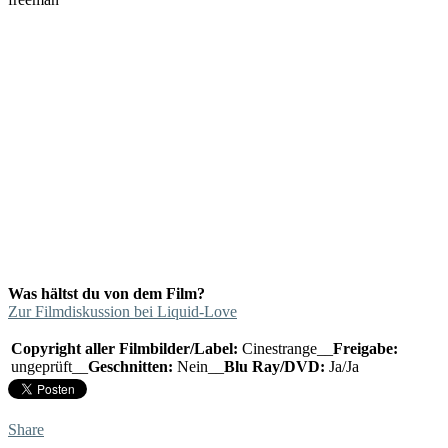
Was hältst du von dem Film?
Zur Filmdiskussion bei Liquid-Love
Copyright aller Filmbilder/Label:
Cinestrange__
Freigabe:
ungeprüft__
Geschnitten:
Nein__
Blu Ray/DVD:
Ja/Ja
Share