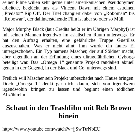
seiner Filme willen sehr gerne unter amerikanischen Pseudonymen
arbeitete, beglückt uns als Vincent Dawn mit einem astreinen
„Predator“-Rip-Off. Der Titel changiert dabei von „Roboman“ bis
„Robowar“, der dahinterstehende Film ist aber so oder so Müll.
Major Murphy Black (laut Credits heißt er im Übrigen Marphy!) ist
mit seinen Mannen irgendwo im asiatischen Raum unterwegs. Er
hat den Auftrag erhalten, eine gefährliche Truppe Guerillas
auszuschalten. Was er nicht ahnt: Ihm wurde ein faules Ei
untergeschoben. Ein Typ namens Mascher, der auf Söldner macht,
aber eigentlich an der Erfindung eines ultragefährlichen Cyborgs
beteiligt war. Das „Omega 1“-genannte Projekt randaliert aktuell
genau in der Gegend, in der Black und Co. unterwegs sind.
Freilich will Mascher sein Projekt unbeschadet nach Hause bringen.
Doch „Omega 1“ denkt gar nicht daran, sich von irgendwem
irgendwohin bringen zu lassen und beginnt einen tödlichen
Abzählreim.
Schaut in den Trashfilm mit Reb Brown
hinein
httpv://www.youtube.com/watch?v=jjSwTtrNbEU