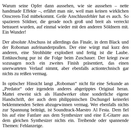
Warum seine Opfer dann aussehen, wie sie aussehen – nette
handmade Effekte –, erfährt man nie, weil man keinen wirklichen
Onscreen-Tod mitbekommt. Geile Anschlussfehler hat es auch. So
spazieren Söldner, die gerade noch groß und breit als verreckt
betrauert wurden, auf einmal wieder mit den anderen Söldnern mit.
Ein Wunder!
Der absolute Abschuss ist allerdings das Finale, in dem Black und
der Roboman aufeinanderprallen. Der eine würgt mal kurz den
anderen, eine Strohhütte explodiert und fertig ist die Laube.
Enttäuschung pur ist die Folge beim Zuschauer. Der kriegt zwar
sozusagen noch ein zweites Finish präsentiert, das einen
unerwarteten Verlauf nimmt, aber ebenfalls actiontechnisch gar
nichts zu reißen vermag.
In optischer Hinsicht langt „Roboman“ nicht für eine Sekunde an
„Predator“ oder irgendein anderes abgeripptes Original heran.
Mattei erweist sich als Handwerker ohne sonderliche eigene
Handschrift, der auch dem philippinischen Dschungel keinerlei
beklemmenden Seiten abzugewinnen vermag. Wer ebenfalls nichts
zur Spannung beiträgt, ist Soundtrack-Maestro Al Festa. Dem fiel
bis auf eine Fanfare aus dem Synthesizer und eine E-Gitarre aus
dem gleichen Synthesizer nichts ein. Treibende oder spannende
Themen: Fehlanzeige.