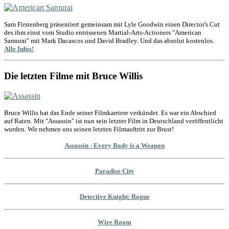
Sam Firstenberg präsentiert gemeinsam mit Lyle Goodwin einen Director's Cut
des ihm einst vom Studio entrissenen Martial-Arts-Actioners "American
Samurai" mit Mark Dacascos und David Bradley. Und das absolut kostenlos.
Alle Infos!
Die letzten Filme mit Bruce Willis
Bruce Willis hat das Ende seiner Filmkarriere verkündet. Es war ein Abschied
auf Raten. Mit "Assassin" ist nun sein letzter Film in Deutschland veröffentlicht
wurden. Wir nehmen uns seinen letzten Filmauftritt zur Brust!
Assassin - Every Body is a Weapon
Paradise City
Detective Knight: Rogue
Wire Room