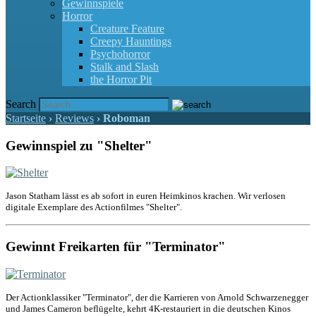
Gewinnspiele
Horror
Creature Feature
Creepy Hauntings
Psychohorror
Stalk and Slash
the Horror Pit
Search
Startseite
›
Reviews
›
Roboman
Gewinnspiel zu "Shelter"
Jason Statham lässt es ab sofort in euren Heimkinos krachen. Wir verlosen
digitale Exemplare des Actionfilmes "Shelter".
Gewinnt Freikarten für "Terminator"
Der Actionklassiker "Terminator", der die Karrieren von Arnold Schwarzenegger
und James Cameron beflügelte, kehrt 4K-restauriert in die deutschen Kinos