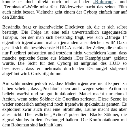
konnte er doch direkt noch mit auf der „
Robocop
“- und
„Terminator“-Welle mitsurfen. Blöderweise macht das seinen Film
auch nicht besser. Vielmehr geht einem der Cyborg einfach nur auf
den Zünder.
Beständig fragt er irgendwelche Direktiven ab, die er sich selbst
bestätigt. Die Folge ist eine teils unverständlich zugequasselte
Tonspur, bei der man sich beständig fragt, wie sich „Omega 1“
eigentlich irgendwann mal an jemanden anschleichen will? Dazu
gesellt sich die beschissenste HUD-Ansicht aller Zeiten, die einfach
nur Pixelbrei präsentiert und trotzdem nicht verschleiern kann, dass
manche gepixelte Szene aus Matteis „Der Kampfgigant“ geklaut
wurde. Die Sicht für den Cyborg ist aufgrund des HUD so
beschissen, dass er mehrmals durch den Dschungel stolpernd
abgefilmt wird. Großartig dumm.
Am schlimmsten jedoch ist, dass Mattei irgendwie nicht kapiert zu
haben scheint, dass „Predator“ eben auch wegen seiner Action so
beliebt war/ist und so gut funktioniert. Mattei macht nur einmal
Action, wenn seine Söldner die Guerillas zerlegen. Diese Szene ist
weder sonderlich aufregend noch irgendwie spektakulär geraten. Es
explodiert zwar auch mal eine Strohhütte, Laune macht das aber
alles nicht. Die restliche „Action“ präsentiert Blacks Söldner, die
zigmal sinnlos in den Dschungel ballern. Die Konfrontationen mit
dem Roboman sind lachhaft kurz.