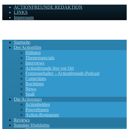
ACTIONFREUNDE REDAKTION
LINKS
Impressum
Actionfreunde
Wir zelebrieren Actionfilme, die rocken!
Startseite
Der Actionfilm
Hitlisten
Themenspecials
Interviews
Actionfreunde live vor Ort
Fratzengeballer – Actionfreunde-Podcast
Comictipps
Buchtipps
News
Spaß
Die Actionstars
Actionhelden
Powerfrauen
Action-Regisseure
Reviews
Sonstige Highlights