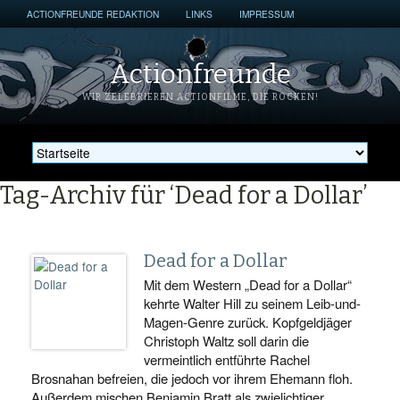
ACTIONFREUNDE REDAKTION
LINKS
IMPRESSUM
Actionfreunde
WIR ZELEBRIEREN ACTIONFILME, DIE ROCKEN!
Tag-Archiv für ‘Dead for a Dollar’
Dead for a Dollar
Mit dem Western „Dead for a Dollar“
kehrte Walter Hill zu seinem Leib-und-
Magen-Genre zurück. Kopfgeldjäger
Christoph Waltz soll darin die
vermeintlich entführte Rachel
Brosnahan befreien, die jedoch vor ihrem Ehemann floh.
Außerdem mischen Benjamin Bratt als zwielichtiger