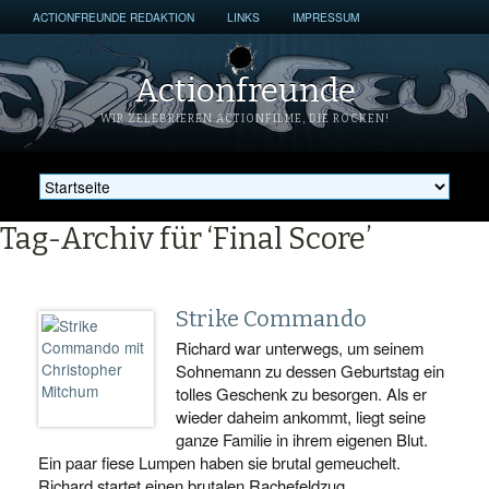
ACTIONFREUNDE REDAKTION
LINKS
IMPRESSUM
Actionfreunde
WIR ZELEBRIEREN ACTIONFILME, DIE ROCKEN!
Tag-Archiv für ‘Final Score’
Strike Commando
Richard war unterwegs, um seinem
Sohnemann zu dessen Geburtstag ein
tolles Geschenk zu besorgen. Als er
wieder daheim ankommt, liegt seine
ganze Familie in ihrem eigenen Blut.
Ein paar fiese Lumpen haben sie brutal gemeuchelt.
Richard startet einen brutalen Rachefeldzug.