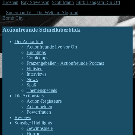
Brosnan
,
Ray Stevenson
,
Scott Mann
,
Stirb Langsam Rip-Off
«
Superman IV – Die Welt am Abgrund
Bomb City
»
Actionfreunde Schnellüberblick
Der Actionfilm
Actionfreunde live vor Ort
Buchtipps
Comictipps
Fratzengeballer – Actionfreunde-Podcast
Hitlisten
Interviews
News
Spaß
Themenspecials
Die Actionstars
Action-Regisseure
Actionhelden
Powerfrauen
Reviews
Sonstige Highlights
Gewinnspiele
Horror