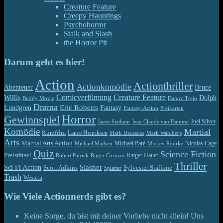
Creature Feature
Creepy Hauntings
Psychohorror
Stalk and Slash
the Horror Pit
Darum geht es hier!
Action
Actionthriller
Actionkomödie
Abenteuer
Bruce
Comicverfilmung
Creature Feature
Willis
Dolph
Buddy Movie
Danny Trejo
Drama
Eric Roberts
Lundgren
Fantasy
Fantasy-Action
Freikarten
Horror
Gewinnspiel
Jason Statham
Jean Claude van Damme
Joel Silver
Komödie
Martial
Kurzfilm
Lance Henriksen
Mark Dacascos
Mark Wahlberg
Arts
Martial Arts Action
Michael Paré
Nicolas Cage
Michael Madsen
Mickey Rourke
Quiz
Science Fiction
Preisrätsel
Rutger Hauer
Robert Patrick
Roger Corman
Thriller
Slasher
Sci Fi Action
Scott Adkins
Sylvester Stallone
Splatter
Trash
Western
Wie Viele Actionnerds gibt es?
Keine Sorge, du bist mit deiner Vorliebe nicht allein! Uns