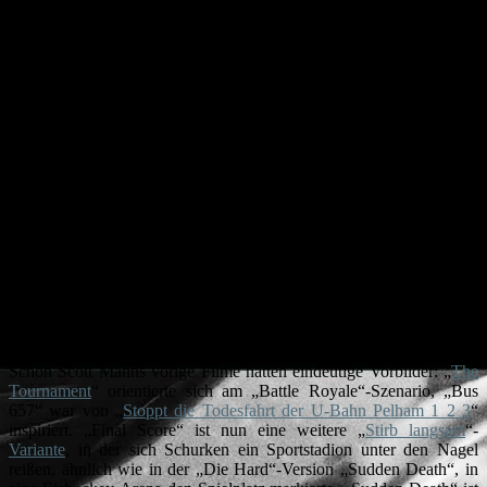
Tochter für den Besuch eines Fußballspiels gehen zu lassen. Dort
spielt, wie könnte es anders sein, der britische West Ham United
gegen den russischen Verein aus Sakovya. Während ein paar
Szenen die übliche Backgroundstory antriggern (Michael hat
Schuldgefühle, weil der Kamerad unter seinem Kommando starb,
die Tochter ist wegen der verlustigen Vaters am Ausagieren etc.),
zeigen andere Szenen wie Arkady und seine Mannen hinter den
Kulissen die Kontrolle über das Londoner Stadion an sich bringen,
in dem das große Spiel stattfindet.
Nichtsahnend begeben sich Michael und Danni zum Spiel, wo der
Teenager aber prompt stiften geht und lieber mit dem Freund
knutschen möchte. Als Michael nach der Quasi-Nichte sucht, stößt
er allerdings auf die Terroristen und beginnt notgedrungen einen
Ein-Mann-Krieg gegen das Kommando, während das Spiel auf
vollen Touren läuft…
httpv://www.youtube.com/watch?v=uVN4QVskNrc
Schon Scott Manns vorige Filme hatten eindeutige Vorbilder: „
The
Tournament
“ orientierte sich am „Battle Royale“-Szenario, „Bus
657“ war von „
Stoppt die Todesfahrt der U-Bahn Pelham 1 2 3
“
inspiriert. „Final Score“ ist nun eine weitere „
Stirb langsam
“-
Variante
, in der sich Schurken ein Sportstadion unter den Nagel
reißen, ähnlich wie in der „Die Hard“-Version „Sudden Death“, in