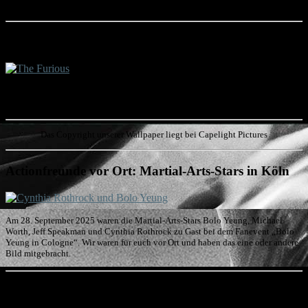
zurück und wir verlosen Freikarten!
Aktuell im Kino: "The Furious"
"The Furious", ein famoser Actionreißer mit furioser Martial-Arts-Action, startet
aktuell in den deutschen Kinos! Wir verraten euch, was der Actionfilm drauf hat!
Das Copyright unserer Wallpaper liegt bei Capelight Pictures
Actionfreunde vor Ort: Martial-Arts-Stars in Köln
Am 28. September 2025 waren die Martial-Arts-Stars Bolo Yeung, Michael
Worth, Jeff Speakman und Cynthia Rothrock zu Gast bei dem Fanevent „Bolo
Yeung in Cologne“. Wir waren für euch vor Ort und haben das eine oder andere
Bild mitgebracht.
Der Director's Cut von „American Samurai“ ist da!