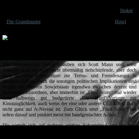
okayer bis guter Support, vor allem Lara Peake („How to Talk to
Girls at Parties“) als bockige Teenagerin, Ralph Brown („
Stoker
“)
als Einsatzleiter, Alexandra Dinu („211“) als Killerin, Julian Cheung
(„
The Grandmaster
“) als Geheimagent und Amit Shah („
Howl
“) als
freundliches Helferlein Faisal.
Dimitri Belav (Pierce Brosnan) und Michael Knox geraten immer wie
Gefahr.
Mit Stadionordner Faisal erlauben sich Scott Mann und seine
Autoren auch ein paar nicht übermäßig tiefschürfende, aber doch
ganz gewitzte Kommentare zur Terror- und Fremdenangst in
heutigen Zeiten. Auch die sonstigen politischen Implikationen sind
wegen des fiktiven Sowjetstaats irgendwo zwischen dezent und
inexistent einzuordnen, aber immerhin ist „Final Score“ mal wieder
eine halbwegs gut budgetierte „Die Hard“-Variante mit
Kinotauglichkeit, auch wenn der eine oder andere CGI-Effekt doch
nicht ganz auf A-Niveau ist. Zum Glück setzt „Final Score“ nur
selten darauf und punktet meist mit handgemachter Action.
Die verteilt sich auf mehrere größere Scharmützel und ein paar
kleinere Gefechte. Während die Shoot-Outs wenig der Rede wert
sind, punktet eine Motorradjagd durch und übers Stadion sowie der