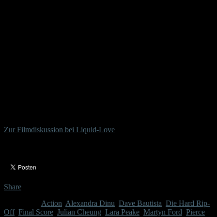
Knappe:
„Final Score“ konnte man im Nachbarland Holland seit dem 27.
September 2018 im Kino sehen. Den dortigen Vertrieb hat Dutch
Film Works übernommen. In Deutschland hat sich NEW KSM des
Filmes angenommen und veröffentlicht den Actioner ab dem 22.
Mai 2019 auf DVD und Blu-ray. Mit einer Freigabe ab 16 ist der
Film ungeschnitten. Auf den Datenträgern findet ihr auch einige
Extras zum Film. Den Kern bilden Interviews mit Cast und Crew.
© Nils Bothmann (McClane)
Was hältst du von dem Film?
Zur Filmdiskussion bei Liquid-Love
Copyright aller Filmbilder/Label:
KSM__
Freigabe:
FSK
16__
Geschnitten:
Nein__
Blu Ray/DVD
: Ja/Ja
Share
Tagged as:
Action
,
Alexandra Dinu
,
Dave Bautista
,
Die Hard Rip-
Off
,
Final Score
,
Julian Cheung
,
Lara Peake
,
Martyn Ford
,
Pierce