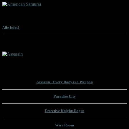
Sam Firstenberg präsentiert gemeinsam mit Lyle Goodwin einen Director's Cut
des ihm einst vom Studio entrissenen Martial-Arts-Actioners "American
Samurai" mit Mark Dacascos und David Bradley. Und das absolut kostenlos.
Alle Infos!
Die letzten Filme mit Bruce Willis
Bruce Willis hat das Ende seiner Filmkarriere verkündet. Es war ein Abschied
auf Raten. Mit "Assassin" ist nun sein letzter Film in Deutschland veröffentlicht
wurden. Wir nehmen uns seinen letzten Filmauftritt zur Brust!
Assassin - Every Body is a Weapon
Paradise City
Detective Knight: Rogue
Wire Room