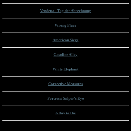
Vendetta - Tag der Abrechnung
Wrong Place
American Siege
Gasoline Alley
White Elephant
Corrective Measures
Fortress: Sniper's Eye
A Day to Die
Unsere letzten Beiträge