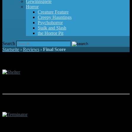
Gewinnspiele
Horror
Creature Feature
Creepy Hauntings
Psychohorror
Stalk and Slash
the Horror Pit
Search
Startseite
›
Reviews
›
Final Score
Gewinnspiel zu "Shelter"
Jason Statham lässt es ab sofort in euren Heimkinos krachen. Wir verlosen
digitale Exemplare des Actionfilmes "Shelter".
Gewinnt Freikarten für "Terminator"
Der Actionklassiker "Terminator", der die Karrieren von Arnold Schwarzenegger
und James Cameron beflügelte, kehrt 4K-restauriert in die deutschen Kinos