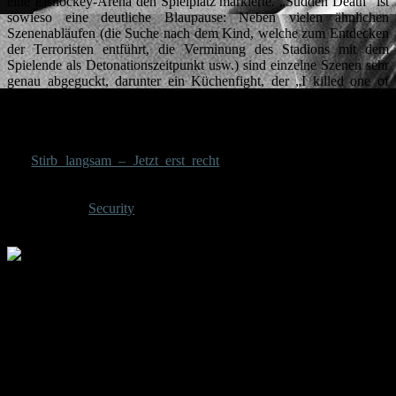
eine Eishockey-Arena den Spielplatz markierte. „Sudden Death“ ist
sowieso eine deutliche Blaupause: Neben vielen ähnlichen
Szenenabläufen (die Suche nach dem Kind, welche zum Entdecken
der Terroristen entführt, die Verminung des Stadions mit dem
Spielende als Detonationszeitpunkt usw.) sind einzelne Szenen sehr
genau abgeguckt, darunter ein Küchenfight, der „I killed one of
them“-Oneliner oder die Kletterpartien im Stadiongebälk. Das Auf-
sich-aufmerksam-Machen, indem man eine Leiche aus dem Fenster
schmeißt, kennt man natürlich aus dem originalen „Stirb langsam“,
den darauf geschriebenen Namen des Ermittlers aus „Con Air“. Wie
in „
Stirb langsam – Jetzt erst recht
“ haben die Terroristen eine
Killerin dabei, die mit dem stärksten Muskelmann zusammen ist und
gerne mal die Klingenwaffe schwingt, und wie im ähnlich
gelagerten „
Security
“ kann der Film eine motorisierte
Verfolgungsjagd innerhalb eines Gebäudes zu bieten.
Michael Knox (Dave Bautista) nimmt den Kampf gegen die Terroriste
Um es kurz zu machen: „Final Score“ ist wenig originell, ein reiner
Genrefilm, der gar keine großen Ambitionen über das Erfüllen von
Standards hinaus hat. Aber Scott Mann erfüllt diese Standards dann
ziemlich gut. „Final Score“ hat beim Abhaken bekannter Stationen
ordentlich Drive, zeichnet seine Figuren mit wenigen Pinselstrichen
charismatisch und prägend genug, während die