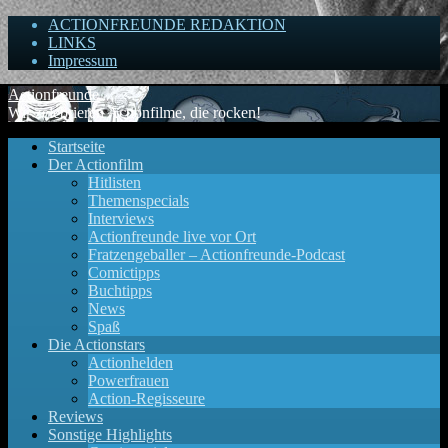
ACTIONFREUNDE REDAKTION
LINKS
Impressum
Actionfreunde
Wir zelebrieren Actionfilme, die rocken!
Startseite
Der Actionfilm
Hitlisten
Themenspecials
Interviews
Actionfreunde live vor Ort
Fratzengeballer – Actionfreunde-Podcast
Comictipps
Buchtipps
News
Spaß
Die Actionstars
Actionhelden
Powerfrauen
Action-Regisseure
Reviews
Sonstige Highlights