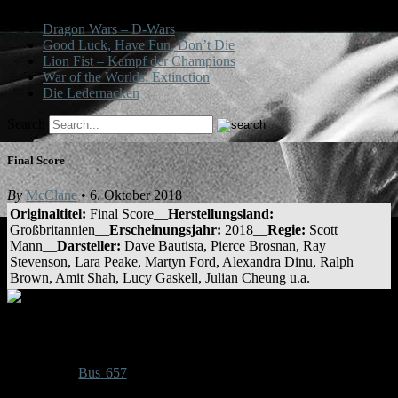
Dragon Wars – D-Wars
Good Luck, Have Fun, Don’t Die
Lion Fist – Kampf der Champions
War of the Worlds: Extinction
Die Ledernacken
Search
Final Score
By
McClane
• 6. Oktober 2018
Originaltitel:
Final Score__
Herstellungsland:
Großbritannien__
Erscheinungsjahr:
2018__
Regie:
Scott
Mann__
Darsteller:
Dave Bautista, Pierce Brosnan, Ray
Stevenson, Lara Peake, Martyn Ford, Alexandra Dinu, Ralph
Brown, Amit Shah, Lucy Gaskell, Julian Cheung u.a.
Scott Mann dirigiert Dave Bautista, Pierce Brosnan
und Ray Stevenson in „Final Score“
Bereits bei „
Bus 657
“ hatte Regisseur Scott Mann den Ex-Wrestler
und jetzigen Actionstar Dave Bautista besetzt, für seinen dritten