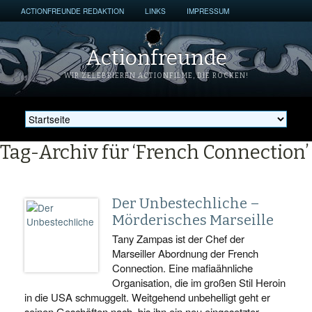
ACTIONFREUNDE REDAKTION
LINKS
IMPRESSUM
Actionfreunde
WIR ZELEBRIEREN ACTIONFILME, DIE ROCKEN!
Tag-Archiv für ‘French Connection’
Der Unbestechliche –
Mörderisches Marseille
Tany Zampas ist der Chef der
Marseiller Abordnung der French
Connection. Eine mafiaähnliche
Organisation, die im großen Stil Heroin
in die USA schmuggelt. Weitgehend unbehelligt geht er
seinen Geschäften nach, bis ihn ein neu eingesetzter