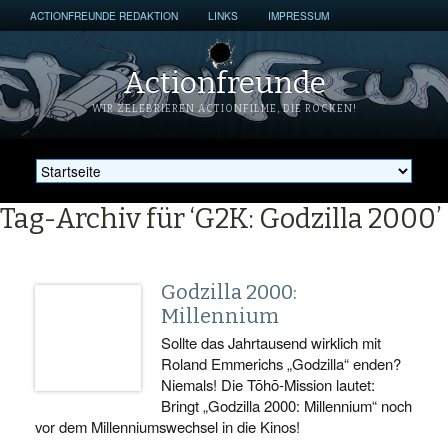
ACTIONFREUNDE REDAKTION
LINKS
IMPRESSUM
Actionfreunde
WIR ZELEBRIEREN ACTIONFILME, DIE ROCKEN!
Tag-Archiv für ‘G2K: Godzilla 2000’
Godzilla 2000:
Millennium
Sollte das Jahrtausend wirklich mit
Roland Emmerichs „Godzilla“ enden?
Niemals! Die Tōhō-Mission lautet:
Bringt „Godzilla 2000: Millennium“ noch
vor dem Millenniumswechsel in die Kinos!