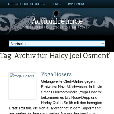
ACTIONFREUNDE REDAKTION
LINKS
IMPRESSUM
Actionfreunde
WIR ZELEBRIEREN ACTIONFILME, DIE ROCKEN!
Tag-Archiv für ‘Haley Joel Osment’
Yoga Hosers
Gelangweilte Clerk-Girlies gegen
Bratwurst-Nazi-Mischwesen. In Kevin
Smiths Horrorkomödie „Yoga Hosers“
bekommen es Lily Rose-Depp und
Harley Quinn Smith mit den besagten
Bratzis zu tun, die sich ausgerechnet in dem Supermarkt
ausbreiten, in dem sie arbeiten. Neben den berühmten