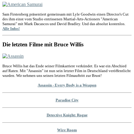
Sam Firstenberg präsentiert gemeinsam mit Lyle Goodwin einen Director's Cut
des ihm einst vom Studio entrissenen Martial-Arts-Actioners "American
Samurai" mit Mark Dacascos und David Bradley. Und das absolut kostenlos.
Alle Infos!
Die letzten Filme mit Bruce Willis
Bruce Willis hat das Ende seiner Filmkarriere verkündet. Es war ein Abschied
auf Raten. Mit "Assassin" ist nun sein letzter Film in Deutschland veröffentlicht
wurden. Wir nehmen uns seinen letzten Filmauftritt zur Brust!
Assassin - Every Body is a Weapon
Paradise City
Detective Knight: Rogue
Wire Room