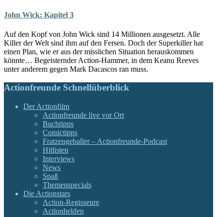
John Wick: Kapitel 3
Auf den Kopf von John Wick sind 14 Millionen ausgesetzt. Alle
Killer der Welt sind ihm auf den Fersen. Doch der Superkiller hat
einen Plan, wie er aus der misslichen Situation herauskommen
könnte… Begeisternder Action-Hammer, in dem Keanu Reeves
unter anderem gegen Mark Dacascos ran muss.
Actionfreunde Schnellüberblick
Der Actionfilm
Actionfreunde live vor Ort
Buchtipps
Comictipps
Fratzengeballer – Actionfreunde-Podcast
Hitlisten
Interviews
News
Spaß
Themenspecials
Die Actionstars
Action-Regisseure
Actionhelden