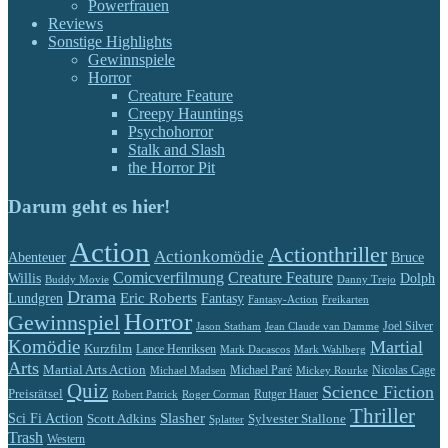
Powerfrauen
Reviews
Sonstige Highlights
Gewinnspiele
Horror
Creature Feature
Creepy Hauntings
Psychohorror
Stalk and Slash
the Horror Pit
Darum geht es hier!
Action
Actionthriller
Actionkomödie
Abenteuer
Bruce
Comicverfilmung
Creature Feature
Willis
Dolph
Buddy Movie
Danny Trejo
Drama
Eric Roberts
Lundgren
Fantasy
Fantasy-Action
Freikarten
Horror
Gewinnspiel
Jason Statham
Jean Claude van Damme
Joel Silver
Komödie
Martial
Kurzfilm
Lance Henriksen
Mark Dacascos
Mark Wahlberg
Arts
Martial Arts Action
Michael Paré
Nicolas Cage
Michael Madsen
Mickey Rourke
Quiz
Science Fiction
Preisrätsel
Rutger Hauer
Robert Patrick
Roger Corman
Thriller
Slasher
Sci Fi Action
Scott Adkins
Sylvester Stallone
Splatter
Trash
Western