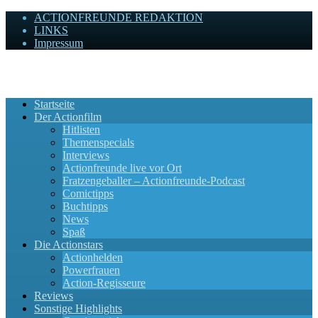
ACTIONFREUNDE REDAKTION
LINKS
Impressum
Actionfreunde
Wir zelebrieren Actionfilme, die rocken!
Startseite
Der Actionfilm
Hitlisten
Themenspecials
Interviews
Actionfreunde live vor Ort
Fratzengeballer – Actionfreunde-Podcast
Comictipps
Buchtipps
News
Spaß
Die Actionstars
Actionhelden
Powerfrauen
Action-Regisseure
Reviews
Sonstige Highlights