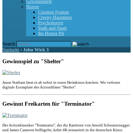
Gewinnspiele
Horror
Creature Feature
Creepy Hauntings
Psychohorror
Stalk and Slash
the Horror Pit
Search
Startseite
›
John Wick 3
Gewinnspiel zu "Shelter"
Jason Statham lässt es ab sofort in euren Heimkinos krachen. Wir verlosen
digitale Exemplare des Actionfilmes "Shelter".
Gewinnt Freikarten für "Terminator"
Der Actionklassiker "Terminator", der die Karrieren von Arnold Schwarzenegger
und James Cameron beflügelte, kehrt 4K-restauriert in die deutschen Kinos