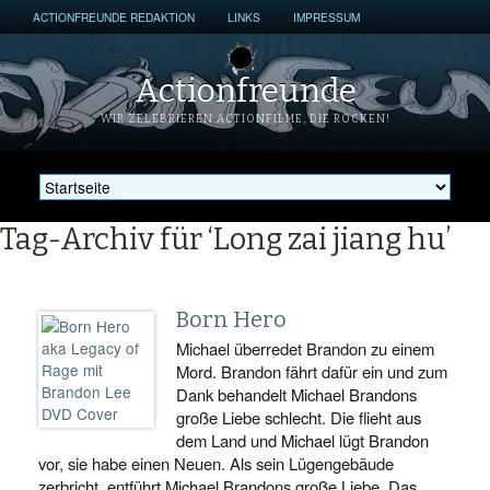
ACTIONFREUNDE REDAKTION
LINKS
IMPRESSUM
Actionfreunde
WIR ZELEBRIEREN ACTIONFILME, DIE ROCKEN!
Tag-Archiv für ‘Long zai jiang hu’
Born Hero
Michael überredet Brandon zu einem
Mord. Brandon fährt dafür ein und zum
Dank behandelt Michael Brandons
große Liebe schlecht. Die flieht aus
dem Land und Michael lügt Brandon
vor, sie habe einen Neuen. Als sein Lügengebäude
zerbricht, entführt Michael Brandons große Liebe. Das