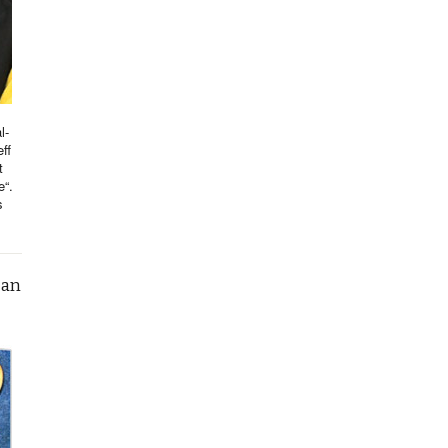
l-
ff
t
e“.
s
can