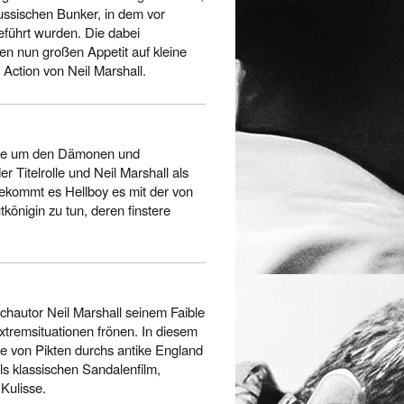
 russischen Bunker, in dem vor
eführt wurden. Die dabei
n nun großen Appetit auf kleine
Action von Neil Marshall.
eihe um den Dämonen und
r Titelrolle und Neil Marshall als
ekommt es Hellboy es mit der von
königin zu tun, deren finstere
hautor Neil Marshall seinem Faible
xtremsituationen frönen. In diesem
die von Pikten durchs antike England
ls klassischen Sandalenfilm,
Kulisse.