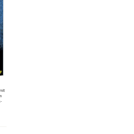
mit
hm
s-