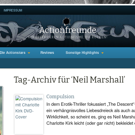
IMPRESSUM
Actionfreunde
WIR ZELEBRIEREN ACTIONFILME, DIE ROCKEN!
Die Actionstars
Reviews
Sonstige Highlights
Tag-Archiv für ‘Neil Marshall’
Compulsion
In dem Erotik-Thriller fokussiert „The Descent
ein verhängnisvolles Liebesdreieck als auch au
Wirklichkeit, so scheint es, ging es Neil Mar
Charlotte Kirk leicht (oder gar nicht) bekleide