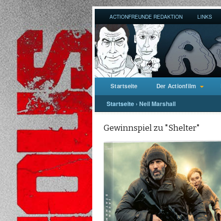
ACTIONFREUNDE REDAKTION
LINKS
Startseite
Der Actionfilm
Startseite
›
Neil Marshall
Gewinnspiel zu "Shelter"