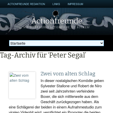
ACTIONFREUNDE REDAKTION
LINKS
IMPRESSUM
Actionfreunde
WIR ZELEBRIEREN ACTIONFILME, DIE ROCKEN!
Tag-Archiv für ‘Peter Segal’
Zwei vom alten Schlag
In dieser nostalgischen Komödie geben
Sylvester Stallone und Robert de Niro
zwei seit Jahrzehnten verfeindete
Boxer, die sich mittlerweile aus dem
Geschäft zurückgezogen haben. Als
eine Schlägerei der beiden in einem Aufnahmestudio zum
viralen Videohit wird, verpflichtet ein Promoter die beiden