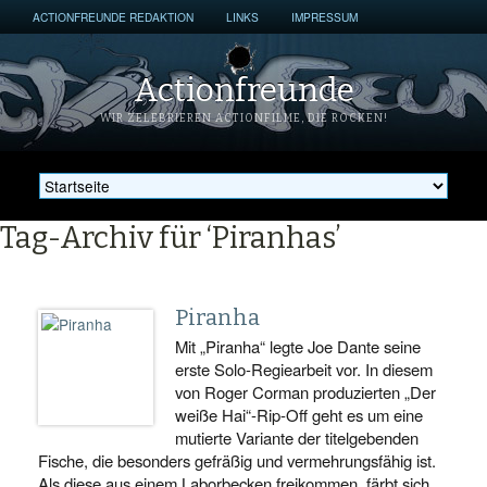
ACTIONFREUNDE REDAKTION
LINKS
IMPRESSUM
Actionfreunde
WIR ZELEBRIEREN ACTIONFILME, DIE ROCKEN!
Tag-Archiv für ‘Piranhas’
Piranha
Mit „Piranha“ legte Joe Dante seine
erste Solo-Regiearbeit vor. In diesem
von Roger Corman produzierten „Der
weiße Hai“-Rip-Off geht es um eine
mutierte Variante der titelgebenden
Fische, die besonders gefräßig und vermehrungsfähig ist.
Als diese aus einem Laborbecken freikommen, färbt sich