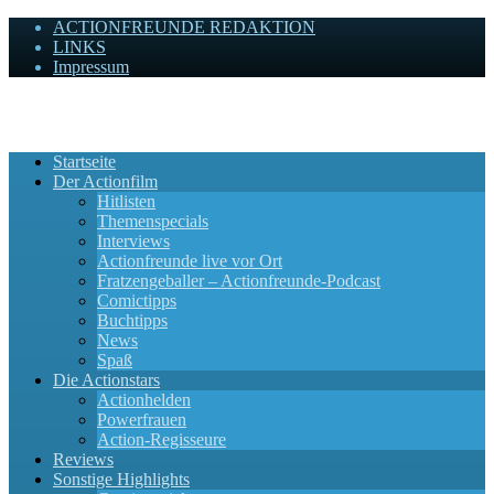
ACTIONFREUNDE REDAKTION
LINKS
Impressum
Actionfreunde
Wir zelebrieren Actionfilme, die rocken!
Startseite
Der Actionfilm
Hitlisten
Themenspecials
Interviews
Actionfreunde live vor Ort
Fratzengeballer – Actionfreunde-Podcast
Comictipps
Buchtipps
News
Spaß
Die Actionstars
Actionhelden
Powerfrauen
Action-Regisseure
Reviews
Sonstige Highlights