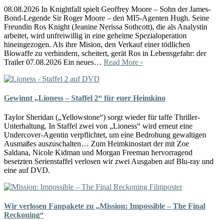
08.08.2026 In Knightfall spielt Geoffrey Moore – Sohn der James-
Bond-Legende Sir Roger Moore – den MI5-Agenten Hugh. Seine
Freundin Ros Knight (Jeanine Nerissa Sothcott), die als Analystin
arbeitet, wird unfreiwillig in eine geheime Spezialoperation
hineingezogen. Als ihre Mision, den Verkauf einer tödlichen
Biowaffe zu verhindern, scheitert, gerät Ros in Lebensgefahr: der
Trailer 07.08.2026 Ein neues…
Read More ›
Gewinnt „Lioness – Staffel 2“ für euer Heimkino
Taylor Sheridan („Yellowstone“) sorgt wieder für taffe Thriller-
Unterhaltung. In Staffel zwei von „Lioness“ wird erneut eine
Undercover-Agentin verpflichtet, um eine Bedrohung gewaltigen
Ausmaßes auszuschalten… Zum Heimkinostart der mit Zoe
Saldana, Nicole Kidman und Morgan Freeman hervorragend
besetzten Serienstaffel verlosen wir zwei Ausgaben auf Blu-ray und
eine auf DVD.
Wir verlosen Fanpakete zu „Mission: Impossible – The Final
Reckoning“