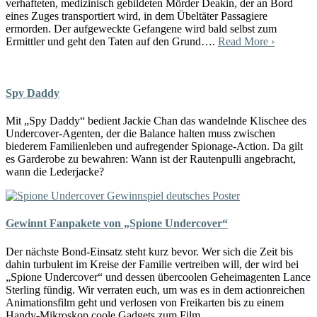
verhafteten, medizinisch gebildeten Mörder Deakin, der an Bord
eines Zuges transportiert wird, in dem Übeltäter Passagiere
ermorden. Der aufgeweckte Gefangene wird bald selbst zum
Ermittler und geht den Taten auf den Grund….
Read More ›
Spy Daddy
Mit „Spy Daddy“ bedient Jackie Chan das wandelnde Klischee des
Undercover-Agenten, der die Balance halten muss zwischen
biederem Familienleben und aufregender Spionage-Action. Da gilt
es Garderobe zu bewahren: Wann ist der Rautenpulli angebracht,
wann die Lederjacke?
Gewinnt Fanpakete von „Spione Undercover“
Der nächste Bond-Einsatz steht kurz bevor. Wer sich die Zeit bis
dahin turbulent im Kreise der Familie vertreiben will, der wird bei
„Spione Undercover“ und dessen übercoolen Geheimagenten Lance
Sterling fündig. Wir verraten euch, um was es in dem actionreichen
Animationsfilm geht und verlosen von Freikarten bis zu einem
Handy-Mikroskop coole Gadgets zum Film.