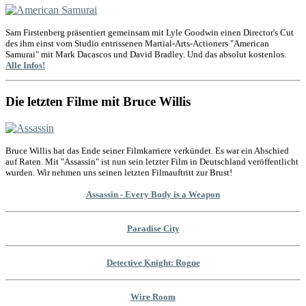
Sam Firstenberg präsentiert gemeinsam mit Lyle Goodwin einen Director's Cut
des ihm einst vom Studio entrissenen Martial-Arts-Actioners "American
Samurai" mit Mark Dacascos und David Bradley. Und das absolut kostenlos.
Alle Infos!
Die letzten Filme mit Bruce Willis
Bruce Willis hat das Ende seiner Filmkarriere verkündet. Es war ein Abschied
auf Raten. Mit "Assassin" ist nun sein letzter Film in Deutschland veröffentlicht
wurden. Wir nehmen uns seinen letzten Filmauftritt zur Brust!
Assassin - Every Body is a Weapon
Paradise City
Detective Knight: Rogue
Wire Room