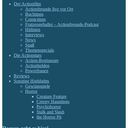
Der Actionfilm
Actionfreunde live vor Ort
Buchtipps
Comictipps
Fratzengeballer – Actionfreunde-Podcast
Hitlisten
Interviews
News
Spaß
Themenspecials
Die Actionstars
Action-Regisseure
Actionhelden
Powerfrauen
Reviews
Sonstige Highlights
Gewinnspiele
Horror
Creature Feature
Creepy Hauntings
Psychohorror
Stalk and Slash
the Horror Pit