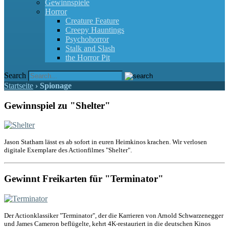
Gewinnspiele
Horror
Creature Feature
Creepy Hauntings
Psychohorror
Stalk and Slash
the Horror Pit
Search
Startseite
›
Spionage
Gewinnspiel zu "Shelter"
Jason Statham lässt es ab sofort in euren Heimkinos krachen. Wir verlosen
digitale Exemplare des Actionfilmes "Shelter".
Gewinnt Freikarten für "Terminator"
Der Actionklassiker "Terminator", der die Karrieren von Arnold Schwarzenegger
und James Cameron beflügelte, kehrt 4K-restauriert in die deutschen Kinos