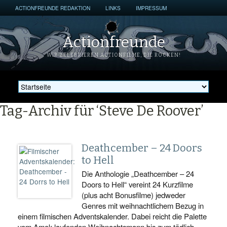
ACTIONFREUNDE REDAKTION
LINKS
IMPRESSUM
Actionfreunde
WIR ZELEBRIEREN ACTIONFILME, DIE ROCKEN!
Tag-Archiv für ‘Steve De Roover’
Deathcember – 24 Doors
to Hell
Die Anthologie „Deathcember – 24
Doors to Hell“ vereint 24 Kurzfilme
(plus acht Bonusfilme) jedweder
Genres mit weihnachtlichem Bezug in
einem filmischen Adventskalender. Dabei reicht die Palette
vom Amok-laufenden Weihnachtsmann bis zum tödlich