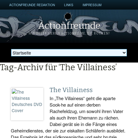
ACTIONFREUNDE REDAKTION
LINKS
IMPRESSUM
Actionfreunde
WIR ZELEBRIEREN ACTIONFILME, DIE ROCKEN!
Tag-Archiv für ‘The Villainess’
The Villainess
In „The Villainess“ geht die aparte
Sook-he auf einen derben
Rachefeldzug, um sowohl ihren Vater
als auch ihren Ehemann zu rächen.
Dabei gerät sie in die Fänge eines
Geheimdienstes, der sie zur eiskalten Schläferin ausbildet.
Das Ergebnis ist das südkoreanische und sehr brutale