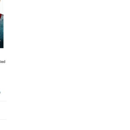
hied
n