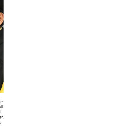
l-
ff
t
e“.
s