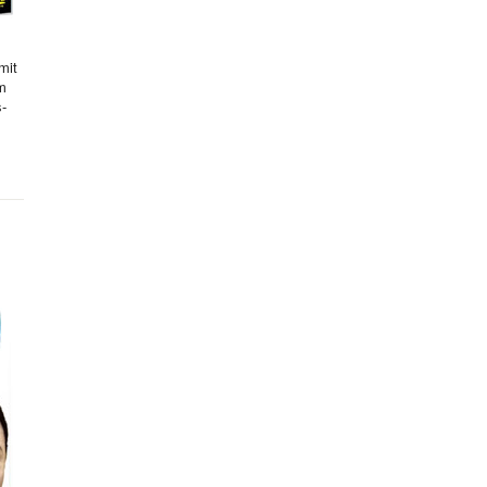
mit
hm
s-