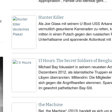
Appropriation“, Familie und Identität geht…
Hunter Killer
d
Als Joe Glass mit seinem U-Boot USS Arkans
vermutlich gesunkene Kameraden zu retten, k
mitten in einen Putsch gegen den russischen
Unterhaltsame und spannende Actionkost mit 
13 Hours: The Secret Soldiers of Bengh
Michael Bay fokussiert in seinem neuesten Act
Dezembers 2012, als islamistische Truppen ei
Libyen überrannten. Mittendrin: Die Mitgliede
sich gegen die Angriffswellen stemmen. Spa
im gewohnt pathetischen Bay-Stil.
the Machine
Bei „the Machine“ (2013) handelt es sich um 