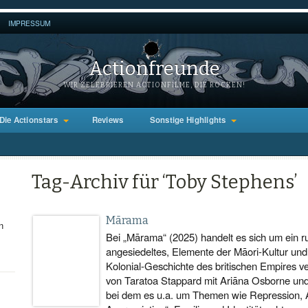
IMPRESSUM
Actionfreunde
WIR ZELEBRIEREN ACTIONFILME, DIE ROCKEN!
Die Actionstars
Reviews
Sonstige Highlights
Tag-Archiv für ‘Toby Stephens’
Mārama
n
Bei „Mārama“ (2025) handelt es sich um ein r
angesiedeltes, Elemente der Māori-Kultur und
Kolonial-Geschichte des britischen Empires 
von Taratoa Stappard mit Ariāna Osborne und
bei dem es u.a. um Themen wie Repression, A