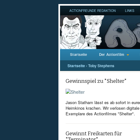
ACTIONFREUNDE REDAKTION
LINKS
Startseite
Der Actionfilm
Startseite
›
Toby Stephens
Gewinnspiel zu "Shelter"
Jason Statham lässt es ab sofort in eure
Heimkinos krachen. Wir verlosen digitale
Exemplare des Actionfilmes "Shelter".
Gewinnt Freikarten für
"Terminator"