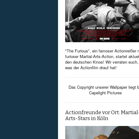
"The Furious", ein famoser Actionreißer 
furioser Martial-Arts-Action, startet aktuel
den deutschen Kinos! Wir verraten euch,
was der Actionfilm drauf hat!
Das Copyright unserer Wallpaper liegt b
Capelight Pictures
Actionfreunde vor Ort: Martial
Arts-Stars in Köln