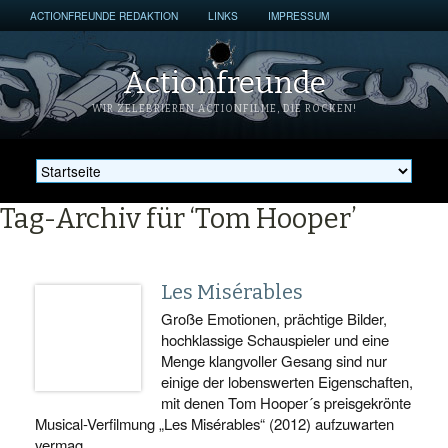
ACTIONFREUNDE REDAKTION
LINKS
IMPRESSUM
Actionfreunde
WIR ZELEBRIEREN ACTIONFILME, DIE ROCKEN!
Tag-Archiv für ‘Tom Hooper’
Les Misérables
Große Emotionen, prächtige Bilder,
hochklassige Schauspieler und eine
Menge klangvoller Gesang sind nur
einige der lobenswerten Eigenschaften,
mit denen Tom Hooper´s preisgekrönte
Musical-Verfilmung „Les Misérables“ (2012) aufzuwarten
vermag…