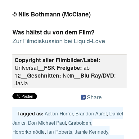
© Nils Bothmann (McClane)
Was hältst du von dem Film?
Zur Filmdiskussion bei Liquid-Love
Copyright aller Filmbilder/Label:
Universal__
FSK Freigabe:
ab
12__
Geschnitten:
Nein__
Blu Ray/DVD
:
Ja/Ja
Share
Action-Horror
,
Brandon Auret
,
Daniel
Tagged as:
Janks
,
Don Michael Paul
,
Graboiden
,
Horrorkomödie
,
Ian Roberts
,
Jamie Kennedy
,