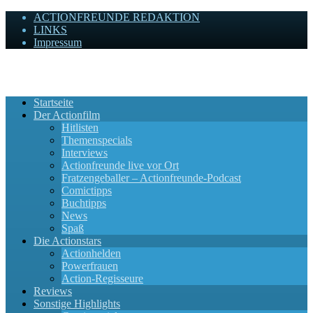
ACTIONFREUNDE REDAKTION
LINKS
Impressum
Actionfreunde
Wir zelebrieren Actionfilme, die rocken!
Startseite
Der Actionfilm
Hitlisten
Themenspecials
Interviews
Actionfreunde live vor Ort
Fratzengeballer – Actionfreunde-Podcast
Comictipps
Buchtipps
News
Spaß
Die Actionstars
Actionhelden
Powerfrauen
Action-Regisseure
Reviews
Sonstige Highlights