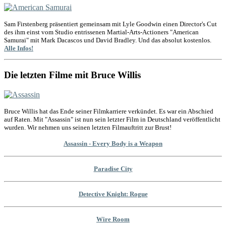
Sam Firstenberg präsentiert gemeinsam mit Lyle Goodwin einen Director's Cut
des ihm einst vom Studio entrissenen Martial-Arts-Actioners "American
Samurai" mit Mark Dacascos und David Bradley. Und das absolut kostenlos.
Alle Infos!
Die letzten Filme mit Bruce Willis
Bruce Willis hat das Ende seiner Filmkarriere verkündet. Es war ein Abschied
auf Raten. Mit "Assassin" ist nun sein letzter Film in Deutschland veröffentlicht
wurden. Wir nehmen uns seinen letzten Filmauftritt zur Brust!
Assassin - Every Body is a Weapon
Paradise City
Detective Knight: Rogue
Wire Room