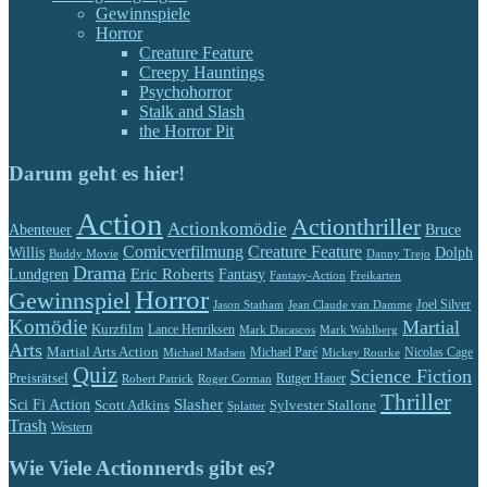
Gewinnspiele
Horror
Creature Feature
Creepy Hauntings
Psychohorror
Stalk and Slash
the Horror Pit
Darum geht es hier!
Action
Actionthriller
Actionkomödie
Abenteuer
Bruce
Comicverfilmung
Creature Feature
Willis
Dolph
Buddy Movie
Danny Trejo
Drama
Eric Roberts
Lundgren
Fantasy
Fantasy-Action
Freikarten
Horror
Gewinnspiel
Jason Statham
Jean Claude van Damme
Joel Silver
Komödie
Martial
Kurzfilm
Lance Henriksen
Mark Dacascos
Mark Wahlberg
Arts
Martial Arts Action
Michael Paré
Nicolas Cage
Michael Madsen
Mickey Rourke
Quiz
Science Fiction
Preisrätsel
Rutger Hauer
Robert Patrick
Roger Corman
Thriller
Slasher
Sci Fi Action
Scott Adkins
Sylvester Stallone
Splatter
Trash
Western
Wie Viele Actionnerds gibt es?