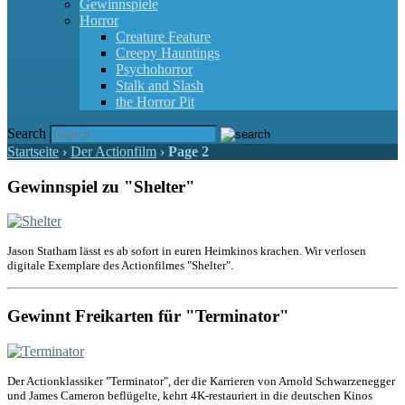
Gewinnspiele
Horror
Creature Feature
Creepy Hauntings
Psychohorror
Stalk and Slash
the Horror Pit
Search
Startseite
›
Der Actionfilm
›
Page 2
Gewinnspiel zu "Shelter"
Jason Statham lässt es ab sofort in euren Heimkinos krachen. Wir verlosen
digitale Exemplare des Actionfilmes "Shelter".
Gewinnt Freikarten für "Terminator"
Der Actionklassiker "Terminator", der die Karrieren von Arnold Schwarzenegger
und James Cameron beflügelte, kehrt 4K-restauriert in die deutschen Kinos