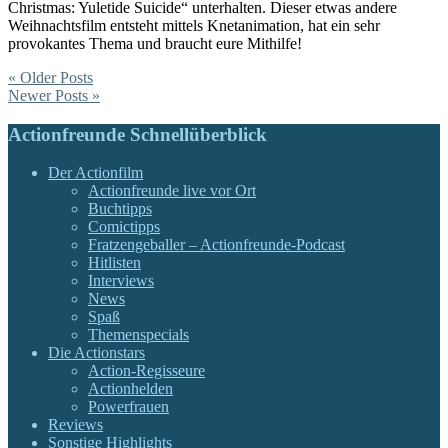
Christmas: Yuletide Suicide“ unterhalten. Dieser etwas andere
Weihnachtsfilm entsteht mittels Knetanimation, hat ein sehr
provokantes Thema und braucht eure Mithilfe!
« Older Posts
Newer Posts »
Actionfreunde Schnellüberblick
Der Actionfilm
Actionfreunde live vor Ort
Buchtipps
Comictipps
Fratzengeballer – Actionfreunde-Podcast
Hitlisten
Interviews
News
Spaß
Themenspecials
Die Actionstars
Action-Regisseure
Actionhelden
Powerfrauen
Reviews
Sonstige Highlights