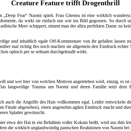
Creature Feature trifft Drogenthrill
n „Deep Fear“ Naomi spielt. Frau Ghenea ist eine wirklich wunder
omente, da wirkt sie einfach nur wie ins Bild gegossen. So durch un
 Karibische Meer schippert, nimmt man der allzu perfekten Dame zu ke
ige und inhaltlich egale Off-Kommentare von ihr gefallen lassen muss
nüber mal richtig fies noch machen sie allgemein den Eindruck echt
chon optisch per se seltsam durchgeknallt wirkt.
ill und wer hier von welchen Motiven angetrieben wird, einzig, es ist
n. Das langweilige Trauma um Naomi und deren Familie setzt dem
ch auch die Angriffe des Hais vollkommen egal. Leider entwickeln d
en im Finale abgesehen), einen angenehm agilen Eindruck macht und durc
beren Splatter gewünscht.
 etwa der Hai in ein Behältnis voller Kokain beißt, wird aus ihm lei
udem die wirklich unglaubwürdig panischen Reaktionen von Naomi bei 