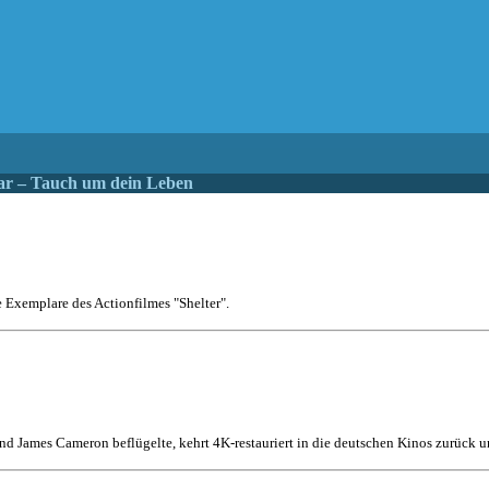
ar – Tauch um dein Leben
e Exemplare des Actionfilmes "Shelter".
nd James Cameron beflügelte, kehrt 4K-restauriert in die deutschen Kinos zurück un