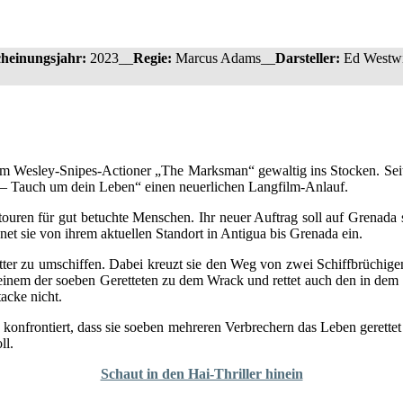
heinungsjahr:
2023__
Regie:
Marcus Adams__
Darsteller:
Ed Westwi
em Wesley-Snipes-Actioner „The Marksman“ gewaltig ins Stocken. Seit
r – Tauch um dein Leben“ einen neuerlichen Langfilm-Anlauf.
ouren für gut betuchte Menschen. Ihr neuer Auftrag soll auf Grenada 
t sie von ihrem aktuellen Standort in Antigua bis Grenada ein.
er zu umschiffen. Dabei kreuzt sie den Weg von zwei Schiffbrüchigen.
t einem der soeben Geretteten zu dem Wrack und rettet auch den in de
acke nicht.
konfrontiert, dass sie soeben mehreren Verbrechern das Leben gerettet
ll.
Schaut in den Hai-Thriller hinein