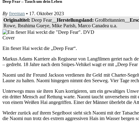
Deep Fear – Tauch um dein Leben
By
freeman
• 17. Oktober 2023
Originaltitel:
Deep Fear__
Herstellungsland:
Großbritannien__
Ersc
Rowe, Ibrahima Gueye, Mike Parish, Marco Canadea u.a.
Ein fieser Hai weckt die „Deep Fear“.
Markus Adams Karriere als Regisseur von Langfilmen geriet nach d
– gedreht. 18 Jahre nach dem Snipes-Vehikel wagt er mit „Deep Fea
Naomi und ihr Freund Jackson verdienen ihr Geld mit Charter-Segelt
Laune zu halten. Naomi hingegen nimmt den Seeweg. Vier Tage rechne
Unterwegs muss sie ihren Kurs korrigieren, um ein gewaltiges Unwett
ein dritter Mensch auf Rettung warte. Naomi taucht unversehens mi
von einem Weißen Hai angegriffen. Einer der Männer überlebt die Att
Wieder zurück auf ihrem Segelboot sieht sich Naomi mit der Tatsache 
die Naomi nun trotz des extrem aggressiven Hais im Wasser bergen so