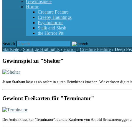
Gewinnspiele
Horror
Creature Feature
Creepy Hauntings
Psychohorror
Stalk and Slash
the Horror Pit
Search
Startseite
›
Sonstige Highlights
›
Horror
›
Creature Feature
›
Deep Fe
Gewinnspiel zu "Shelter"
Jason Statham lässt es ab sofort in euren Heimkinos krachen. Wir verlosen digital
Gewinnt Freikarten für "Terminator"
Der Actionklassiker "Terminator", der die Karrieren von Arnold Schwarzenegger u