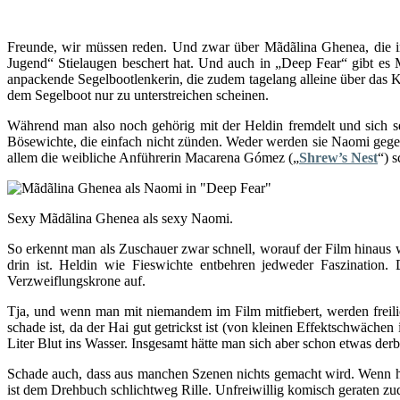
Freunde, wir müssen reden. Und zwar über Mãdãlina Ghenea, die i
Jugend“ Stielaugen beschert hat. Und auch in „Deep Fear“ gibt es M
anpackende Segelbootlenkerin, die zudem tagelang alleine über das
dem Segelboot nur zu unterstreichen scheinen.
Während man also noch gehörig mit der Heldin fremdelt und sich seif
Bösewichte, die einfach nicht zünden. Weder werden sie Naomi gege
allem die weibliche Anführerin Macarena Gómez („
Shrew’s Nest
“) s
Sexy Mãdãlina Ghenea als sexy Naomi.
So erkennt man als Zuschauer zwar schnell, worauf der Film hinaus w
drin ist. Heldin wie Fieswichte entbehren jedweder Faszinatio
Verzweiflungskrone auf.
Tja, und wenn man mit niemandem im Film mitfiebert, werden freili
schade ist, da der Hai gut getrickst ist (von kleinen Effektschwäch
Liter Blut ins Wasser. Insgesamt hätte man sich aber schon etwas der
Schade auch, dass aus manchen Szenen nichts gemacht wird. Wenn hier
ist dem Drehbuch schlichtweg Rille. Unfreiwillig komisch geraten z