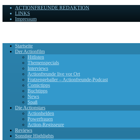
ACTIONFREUNDE REDAKTION
LINKS
Impressum
Actionfreunde
Wir zelebrieren Actionfilme, die rocken!
Startseite
Der Actionfilm
Hitlisten
Themenspecials
Interviews
Actionfreunde live vor Ort
Fratzengeballer – Actionfreunde-Podcast
Comictipps
Buchtipps
News
Spaß
Die Actionstars
Actionhelden
Powerfrauen
Action-Regisseure
Reviews
Sonstige Highlights