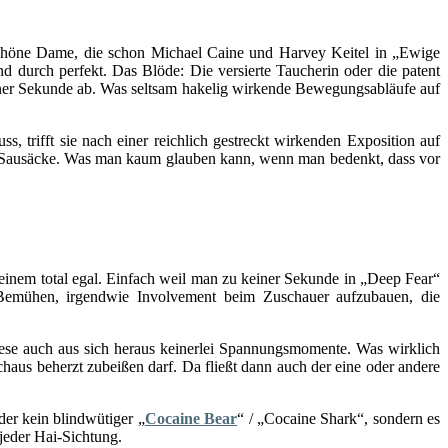
schöne Dame, die schon Michael Caine und Harvey Keitel in „Ewige
d durch perfekt. Das Blöde: Die versierte Taucherin oder die patent
iner Sekunde ab. Was seltsam hakelig wirkende Bewegungsabläufe auf
, trifft sie nach einer reichlich gestreckt wirkenden Exposition auf
er Sausäcke. Was man kaum glauben kann, wenn man bedenkt, dass vor
 einem total egal. Einfach weil man zu keiner Sekunde in „Deep Fear“
 Bemühen, irgendwie Involvement beim Zuschauer aufzubauen, die
iese auch aus sich heraus keinerlei Spannungsmomente. Was wirklich
haus beherzt zubeißen darf. Da fließt dann auch der eine oder andere
der kein blindwütiger „
Cocaine Bear
“ / „Cocaine Shark“, sondern es
jeder Hai-Sichtung.