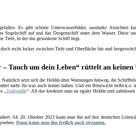
gefallen. Es gibt schöne Unterwasserbilder, saustarke Ansichten k
das Segelschiff auf und das Drogenschiff unter dem Wasser. Diese un
 Tiefe, in der das gesunkene Schiff liegt.
doch recht locker zwischen Tiefe und Oberfläche hin und hergeswitcht
 – Tauch um dein Leben“ rüttelt an keinen
. Natürlich setzt sich die Heldin über Warnungen hinweg, die Schiffbrü
mittel mehr für was auch immer haben. Und ein Bösewicht treibt k.o. 
es „
Todesstille
“. All das kredenzt man an egaler Heldin und zahnlosen
ert. Ab 20. Oktober 2023 kann man ihn auf den deutschen Leinwänd
gesehen.
Dann kann man ihn freilich auch streamen.