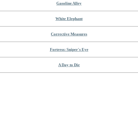
Gasoline Alley
White Elephant
Corrective Measures
Fortress: Sniper's Eye
A Day to Die