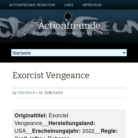
ACTIONFREUNDE REDAKTION
LINKS
IMPRESSUM
Actionfreunde
WIR ZELEBRIEREN ACTIONFILME, DIE ROCKEN!
Exorcist Vengeance
by
FREEMAN
• 15. JUNI 2024
Originaltitel:
Exorcist
Vengeance__
Herstellungsland:
USA__
Erscheinungsjahr:
2022__
Regie: