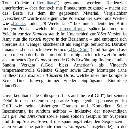
Toni Collette („
Hereditary
“) gewonnen werden: Tendenziell
unterfordert – aber dennoch mit Engagement zugange – macht sie
das Beste aus dem ihr gegebenen Material. Vergleichbar
„verschenkt“ wurde das eigentliche Potenzial der zuvor aus Werken
wie „
Cracks
“ oder „28 Weeks later“ bekannten talentierten Britin
Imogen Poots – welche für „
Green Room
“ später ja erneut mit
Yelchin
vor der Kamera
stand: Im Unterschied zur ’85er Version ist
Amy nun die
sexuell regere
in der Beziehung – und entpuppt sich
überdies als weniger klischeehaft als eingangs befürchtet. Darüber
hinaus sind u.a. noch Dave Franco („
Day Shift
“) und Sängerin Lisa
Loeb mit von der Partie – und dürfen ruhig auch noch zwei für mehr
als nur nettes
Eye Candy
sorgende Girls Erwähnung finden; nämlich
Sandra Vergara („God bless America“) als Vincent’s
temperamentvolle Geliebte Ginger sowie Emily Montague („the
Endless“) als
exotische Tänzerin
Doris, welche über ihre komplette
Screen-Time hinweg immer wieder einprägsame Eindrücke
hinterlässt…
Unverkennbar hatte Gillespie („Lars and the real Girl“) bei seinem
Debüt in diesem Genre die gesamte Angelegenheit genauso gut im
Griff wie seine bisherigen Dramen und Komödien: Seine
Inszenierung ist rundum achtbar – inklusive der notwendigen
Energie und Direktheit
sowie eines soliden Gespürs für Suspense
und Jump-Scares. Sowohl die spannungstreibenden Sequenzen –
allen voran eine packende (und
wirkungsvoll
ausgehende), in der