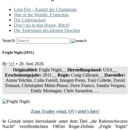
Lion Fist – Kampf der Champions
War of the Worlds: Extinction
Die Ledernacken
Don’t go in that House, Bitch!
Die Todesfaust des kleinen Drachen
Search
Fright Night (2011)
By
StS
• 28. Juni 2026
Originaltitel:
Fright Night__
Herstellungsland:
USA__
Erscheinungsjahr:
2011__
Regie:
Craig Gillespie__
Darsteller:
Anton Yelchin, Colin Farrell, Imogen Poots, Toni Collette, David
Tennant, Christopher Mintz-Plasse, Dave Franco, Sandra Vergara,
Emily Montague, Chris Sarandon, …
Zum Trailer (engl. OV) geht’s hier!
In Gestalt seines hierzulande unter dem Titel „die Rabenschwarze
Nacht“ veröffentlichten 1985er Regie-Debüts „Fright Night“