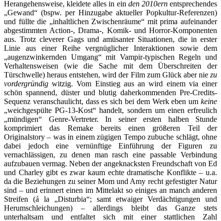
Herangehensweise, kleidete alles in ein
den 2010ern
entsprechendes
„Gewand“ (bspw. per Hinzugabe aktueller Popkultur-Referenzen)
und füllte die „inhaltlichen Zwischenräume“ mit prima aufeinander
abgestimmten Action-, Drama-, Komik- und Horror-Komponenten
aus. Trotz cleverer Gags und amüsanter Situationen, die in erster
Linie aus einer Reihe vergnüglicher Interaktionen sowie dem
„augenzwinkernden Umgang“ mit Vampir-typischen Regeln und
Verhaltensweisen (wie die Sache mit dem Überschreiten der
Türschwelle) heraus entstehen, wird der Film zum Glück aber nie
zu
vordergründig
witzig. Vom Einstieg aus an wird einem via einer
schön spannend, düster und blutig daherkommenden Pre-Credits-
Sequenz veranschaulicht, dass es sich bei dem Werk eben um
keine
„weichgespülte PG-13-Kost“ handelt, sondern um einen erfreulich
„mündigen“ Genre-Vertreter. In seiner ersten halben Stunde
komprimiert das Remake bereits einen größeren Teil der
Originalstory – was in einem zügigen Tempo zubuche schlägt, ohne
dabei jedoch eine vernünftige Einführung der Figuren zu
vernachlässigen, zu denen man rasch eine passable Verbindung
aufzubauen vermag. Neben der angeknacksten Freundschaft von Ed
und Charley gibt es zwar kaum echte dramatische Konflikte – u.a.
da die Beziehungen zu seiner Mom und Amy recht gefestigter Natur
sind – und erinnert einen im Mittelakt so einiges an manch anderen
Streifen (á la „Disturbia“; samt etwaiger Verdächtigungen und
Herumschleichungen) – allerdings bleibt das Ganze stets
unterhaltsam und entfaltet sich mit einer stattlichen Zahl