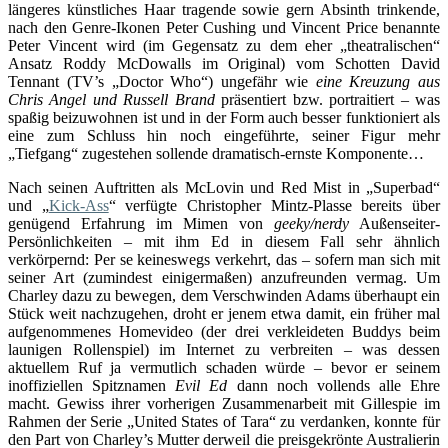
längeres künstliches Haar tragende sowie gern Absinth trinkende,
nach den Genre-Ikonen Peter Cushing und Vincent Price benannte
Peter Vincent wird (im Gegensatz zu dem eher „theatralischen“
Ansatz Roddy McDowalls im Original) vom Schotten David
Tennant (TV’s „Doctor Who“) ungefähr wie
eine Kreuzung aus
Chris Angel und Russell Brand
präsentiert bzw. portraitiert – was
spaßig beizuwohnen ist und in der Form auch besser funktioniert als
eine zum Schluss hin noch eingeführte, seiner Figur mehr
„Tiefgang“ zugestehen sollende dramatisch-ernste Komponente…
Nach seinen Auftritten als McLovin und Red Mist in „Superbad“
und „
Kick-Ass
“ verfügte Christopher Mintz-Plasse bereits über
genügend Erfahrung im Mimen von
geeky/nerdy
Außenseiter-
Persönlichkeiten – mit ihm Ed in diesem Fall sehr ähnlich
verkörpernd: Per se keineswegs verkehrt, das – sofern man sich mit
seiner Art (zumindest einigermaßen) anzufreunden vermag. Um
Charley dazu zu bewegen, dem Verschwinden Adams überhaupt ein
Stück weit nachzugehen, droht er jenem etwa damit, ein früher mal
aufgenommenes Homevideo (der drei verkleideten Buddys beim
launigen Rollenspiel) im Internet zu verbreiten – was dessen
aktuellem Ruf ja vermutlich schaden würde – bevor er seinem
inoffiziellen Spitznamen
Evil Ed
dann noch vollends alle Ehre
macht. Gewiss ihrer vorherigen Zusammenarbeit mit Gillespie im
Rahmen der Serie „United States of Tara“ zu verdanken, konnte für
den Part von Charley’s Mutter derweil die preisgekrönte Australierin