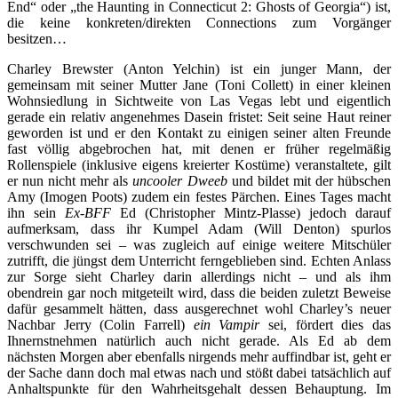
End“ oder „the Haunting in Connecticut 2: Ghosts of Georgia“) ist,
die keine konkreten/direkten Connections zum Vorgänger
besitzen…
Charley Brewster (Anton Yelchin) ist ein junger Mann, der
gemeinsam mit seiner Mutter Jane (Toni Collett) in einer kleinen
Wohnsiedlung in Sichtweite von Las Vegas lebt und eigentlich
gerade ein relativ angenehmes Dasein fristet: Seit seine Haut reiner
geworden ist und er den Kontakt zu einigen seiner alten Freunde
fast völlig abgebrochen hat, mit denen er früher regelmäßig
Rollenspiele (inklusive eigens kreierter Kostüme) veranstaltete, gilt
er nun nicht mehr als
uncooler Dweeb
und bildet mit der hübschen
Amy (Imogen Poots) zudem ein festes Pärchen. Eines Tages macht
ihn sein
Ex-BFF
Ed (Christopher Mintz-Plasse) jedoch darauf
aufmerksam, dass ihr Kumpel Adam (Will Denton) spurlos
verschwunden sei – was zugleich auf einige weitere Mitschüler
zutrifft, die jüngst dem Unterricht ferngeblieben sind. Echten Anlass
zur Sorge sieht Charley darin allerdings nicht – und als ihm
obendrein gar noch mitgeteilt wird, dass die beiden zuletzt Beweise
dafür gesammelt hätten, dass ausgerechnet wohl Charley’s neuer
Nachbar Jerry (Colin Farrell)
ein Vampir
sei, fördert dies das
Ihnernstnehmen natürlich auch nicht gerade. Als Ed ab dem
nächsten Morgen aber ebenfalls nirgends mehr auffindbar ist, geht er
der Sache dann doch mal etwas nach und stößt dabei tatsächlich auf
Anhaltspunkte für den Wahrheitsgehalt dessen Behauptung. Im