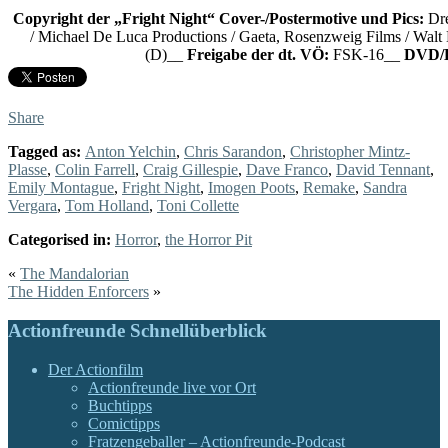
Copyright der „Fright Night“ Cover-/Postermotive und Pics:
Dre
/ Michael De Luca Productions / Gaeta, Rosenzweig Films / Walt 
(D)__
Freigabe der dt. VÖ:
FSK-16__
DVD/B
Share
Tagged as:
Anton Yelchin
,
Chris Sarandon
,
Christopher Mintz-
Plasse
,
Colin Farrell
,
Craig Gillespie
,
Dave Franco
,
David Tennant
,
Emily Montague
,
Fright Night
,
Imogen Poots
,
Remake
,
Sandra
Vergara
,
Tom Holland
,
Toni Collette
Categorised in:
Horror
,
the Horror Pit
«
The Mandalorian
The Hidden Enforcers
»
Actionfreunde Schnellüberblick
Der Actionfilm
Actionfreunde live vor Ort
Buchtipps
Comictipps
Fratzengeballer – Actionfreunde-Podcast