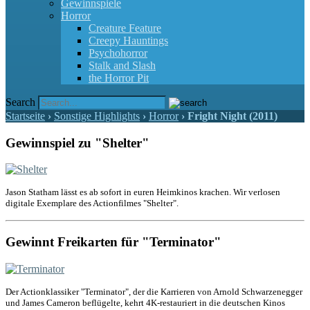
Gewinnspiele
Horror
Creature Feature
Creepy Hauntings
Psychohorror
Stalk and Slash
the Horror Pit
Search
Startseite
›
Sonstige Highlights
›
Horror
›
Fright Night (2011)
Gewinnspiel zu "Shelter"
Jason Statham lässt es ab sofort in euren Heimkinos krachen. Wir verlosen
digitale Exemplare des Actionfilmes "Shelter".
Gewinnt Freikarten für "Terminator"
Der Actionklassiker "Terminator", der die Karrieren von Arnold Schwarzenegger
und James Cameron beflügelte, kehrt 4K-restauriert in die deutschen Kinos