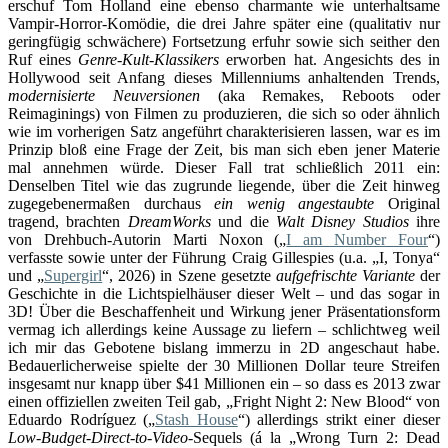
erschuf Tom Holland eine ebenso charmante wie unterhaltsame
Vampir-Horror-Komödie, die drei Jahre später eine (qualitativ nur
geringfügig schwächere) Fortsetzung erfuhr sowie sich seither den
Ruf eines
Genre-Kult-Klassikers
erworben hat. Angesichts des in
Hollywood seit Anfang dieses Millenniums anhaltenden Trends,
modernisierte Neuversionen
(aka Remakes, Reboots oder
Reimaginings) von Filmen zu produzieren, die sich so oder ähnlich
wie im vorherigen Satz angeführt charakterisieren lassen, war es im
Prinzip bloß eine Frage der Zeit, bis man sich eben jener Materie
mal annehmen würde. Dieser Fall trat schließlich 2011 ein:
Denselben Titel wie das zugrunde liegende, über die Zeit hinweg
zugegebenermaßen durchaus
ein wenig angestaubte
Original
tragend, brachten
DreamWorks
und die
Walt Disney Studios
ihre
von Drehbuch-Autorin Marti Noxon („
I am Number Four
“)
verfasste sowie unter der Führung Craig Gillespies (u.a. „I, Tonya“
und „
Supergirl
“, 2026) in Szene gesetzte
aufgefrischte Variante
der
Geschichte in die Lichtspielhäuser dieser Welt – und das sogar in
3D! Über die Beschaffenheit und Wirkung jener Präsentationsform
vermag ich allerdings keine Aussage zu liefern – schlichtweg weil
ich mir das Gebotene bislang immerzu in 2D angeschaut habe.
Bedauerlicherweise spielte der 30 Millionen Dollar teure Streifen
insgesamt nur knapp über $41 Millionen ein – so dass es 2013 zwar
einen offiziellen zweiten Teil gab, „Fright Night 2: New Blood“ von
Eduardo Rodríguez („
Stash House
“) allerdings strikt einer dieser
Low-Budget-Direct-to-Video
-Sequels (á la „Wrong Turn 2: Dead