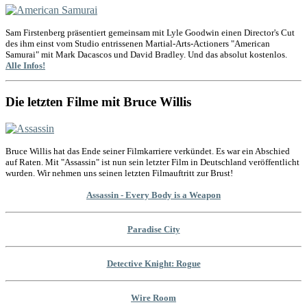
Sam Firstenberg präsentiert gemeinsam mit Lyle Goodwin einen Director's Cut
des ihm einst vom Studio entrissenen Martial-Arts-Actioners "American
Samurai" mit Mark Dacascos und David Bradley. Und das absolut kostenlos.
Alle Infos!
Die letzten Filme mit Bruce Willis
Bruce Willis hat das Ende seiner Filmkarriere verkündet. Es war ein Abschied
auf Raten. Mit "Assassin" ist nun sein letzter Film in Deutschland veröffentlicht
wurden. Wir nehmen uns seinen letzten Filmauftritt zur Brust!
Assassin - Every Body is a Weapon
Paradise City
Detective Knight: Rogue
Wire Room