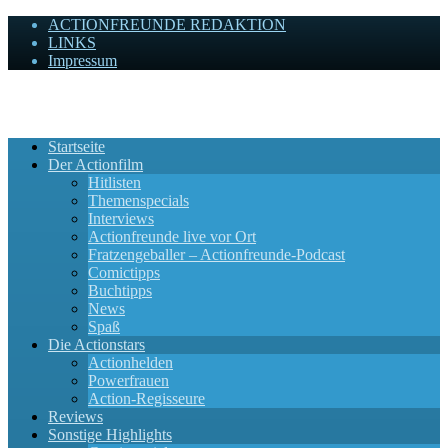
ACTIONFREUNDE REDAKTION
LINKS
Impressum
Actionfreunde
Wir zelebrieren Actionfilme, die rocken!
Startseite
Der Actionfilm
Hitlisten
Themenspecials
Interviews
Actionfreunde live vor Ort
Fratzengeballer – Actionfreunde-Podcast
Comictipps
Buchtipps
News
Spaß
Die Actionstars
Actionhelden
Powerfrauen
Action-Regisseure
Reviews
Sonstige Highlights