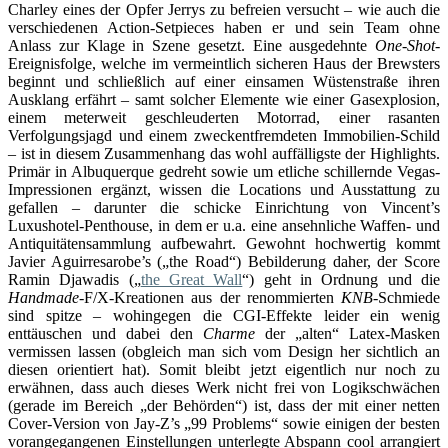
Charley eines der Opfer Jerrys zu befreien versucht – wie auch die
verschiedenen Action-Setpieces haben er und sein Team ohne
Anlass zur Klage in Szene gesetzt. Eine ausgedehnte
One-Shot
-
Ereignisfolge, welche im vermeintlich sicheren Haus der Brewsters
beginnt und schließlich auf einer einsamen Wüstenstraße ihren
Ausklang erfährt – samt solcher Elemente wie einer Gasexplosion,
einem meterweit geschleuderten Motorrad, einer rasanten
Verfolgungsjagd und einem zweckentfremdeten Immobilien-Schild
– ist in diesem Zusammenhang das wohl auffälligste der Highlights.
Primär in Albuquerque gedreht sowie um etliche schillernde Vegas-
Impressionen ergänzt, wissen die Locations und Ausstattung zu
gefallen – darunter die schicke Einrichtung von Vincent’s
Luxushotel-Penthouse, in dem er u.a. eine ansehnliche Waffen- und
Antiquitätensammlung aufbewahrt. Gewohnt hochwertig kommt
Javier Aguirresarobe’s („the Road“) Bebilderung daher, der Score
Ramin Djawadis („
the Great Wall
“) geht in Ordnung und die
Handmade
-F/X-Kreationen aus der renommierten
KNB
-Schmiede
sind spitze – wohingegen die CGI-Effekte leider ein wenig
enttäuschen und dabei den
Charme
der „alten“ Latex-Masken
vermissen lassen (obgleich man sich vom Design her sichtlich an
diesen orientiert hat). Somit bleibt jetzt eigentlich nur noch zu
erwähnen, dass auch dieses Werk nicht frei von Logikschwächen
(gerade im Bereich „der Behörden“) ist, dass der mit einer netten
Cover-Version von Jay-Z’s „99 Problems“ sowie einigen der besten
vorangegangenen Einstellungen unterlegte Abspann cool arrangiert