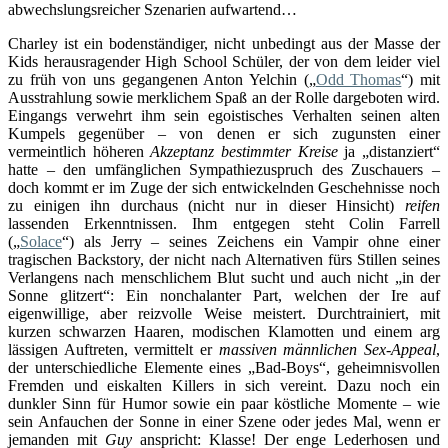
abwechslungsreicher Szenarien aufwartend…
Charley ist ein bodenständiger, nicht unbedingt aus der Masse der
Kids herausragender High School Schüler, der von dem leider viel
zu früh von uns gegangenen Anton Yelchin („
Odd Thomas
“) mit
Ausstrahlung sowie merklichem Spaß an der Rolle dargeboten wird.
Eingangs verwehrt ihm sein egoistisches Verhalten seinen alten
Kumpels gegenüber – von denen er sich zugunsten einer
vermeintlich höheren
Akzeptanz
bestimmter Kreise
ja „distanziert“
hatte – den umfänglichen Sympathiezuspruch des Zuschauers –
doch kommt er im Zuge der sich entwickelnden Geschehnisse noch
zu einigen ihn durchaus (nicht nur in dieser Hinsicht)
reifen
lassenden Erkenntnissen. Ihm entgegen steht Colin Farrell
(„
Solace
“) als Jerry – seines Zeichens ein Vampir ohne einer
tragischen Backstory, der nicht nach Alternativen fürs Stillen seines
Verlangens nach menschlichem Blut sucht und auch nicht „in der
Sonne glitzert“: Ein nonchalanter Part, welchen der Ire auf
eigenwillige, aber reizvolle Weise meistert. Durchtrainiert, mit
kurzen schwarzen Haaren, modischen Klamotten und einem arg
lässigen Auftreten, vermittelt er
massiven männlichen Sex-Appeal
,
der unterschiedliche Elemente eines „Bad-Boys“, geheimnisvollen
Fremden und eiskalten Killers in sich vereint. Dazu noch ein
dunkler Sinn für Humor sowie ein paar köstliche Momente – wie
sein Anfauchen der Sonne in einer Szene oder jedes Mal, wenn er
jemanden mit
Guy
anspricht: Klasse! Der enge Lederhosen und