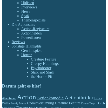
Hitlisten
Interviews
News
Spaß
Themenspecials
Die Actionstars
Action-Regisseure
Actionhelden
Powerfrauen
Reviews
Sonstige Highlights
Gewinnspiele
Horror
Creature Feature
Creepy Hauntings
Psychohorror
Stalk and Slash
the Horror Pit
Darum geht es hier!
Action
Actionthriller
Actionkomödie
Abenteuer
Bruce
Comicverfilmung
Creature Feature
Willis
Dolph
Buddy Movie
Danny Trejo
Drama