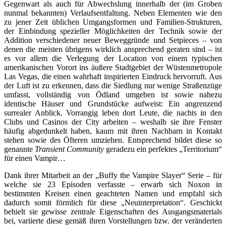
Gegenwart als auch für Abwechslung innerhalb der (im Groben
nunmal bekannten) Verlaufsentfaltung. Neben Elementen wie den
zu jener Zeit üblichen Umgangsformen und Familien-Strukturen,
der Einbindung spezieller Möglichkeiten der Technik sowie der
Addition verschiedener neuer Beweggründe und Setpieces – von
denen die meisten übrigens wirklich ansprechend geraten sind – ist
es vor allem die Verlegung der Location von einem typischen
amerikanischen Vorort ins äußere Stadtgebiet der Wüstenmetropole
Las Vegas, die einen wahrhaft inspirierten Eindruck hervorruft. Aus
der Luft ist zu erkennen, dass die Siedlung nur wenige Straßenzüge
umfasst, vollständig von Ödland umgeben ist sowie nahezu
identische Häuser und Grundstücke aufweist: Ein angrenzend
surrealer Anblick. Vorrangig leben dort Leute, die nachts in den
Clubs und Casinos der City arbeiten – weshalb sie ihre Fenster
häufig abgedunkelt haben, kaum mit ihren Nachbarn in Kontakt
stehen sowie des Öfteren umziehen. Entsprechend bildet diese so
genannte
Transient Community
geradezu ein perfektes „Territorium“
für einen Vampir…
Dank ihrer Mitarbeit an der „Buffy the Vampire Slayer“ Serie – für
welche sie 23 Episoden verfasste – erwarb sich Noxon in
bestimmten Kreisen einen geachteten Namen und empfahl sich
dadurch somit förmlich für diese „Neuinterpretation“. Geschickt
behielt sie gewisse zentrale Eigenschaften des Ausgangsmaterials
bei, variierte diese gemäß ihren Vorstellungen bzw. der veränderten