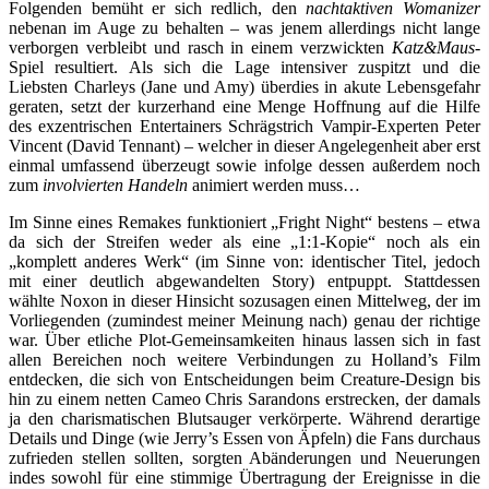
Folgenden bemüht er sich redlich, den
nachtaktiven Womanizer
nebenan im Auge zu behalten – was jenem allerdings nicht lange
verborgen verbleibt und rasch in einem verzwickten
Katz&Maus
-
Spiel resultiert. Als sich die Lage intensiver zuspitzt und die
Liebsten Charleys (Jane und Amy) überdies in akute Lebensgefahr
geraten, setzt der kurzerhand eine Menge Hoffnung auf die Hilfe
des exzentrischen Entertainers Schrägstrich Vampir-Experten Peter
Vincent (David Tennant) – welcher in dieser Angelegenheit aber erst
einmal umfassend überzeugt sowie infolge dessen außerdem noch
zum
involvierten
Handeln
animiert werden muss…
Im Sinne eines Remakes funktioniert „Fright Night“ bestens – etwa
da sich der Streifen weder als eine „1:1-Kopie“ noch als ein
„komplett anderes Werk“ (im Sinne von: identischer Titel, jedoch
mit einer deutlich abgewandelten Story) entpuppt. Stattdessen
wählte Noxon in dieser Hinsicht sozusagen einen Mittelweg, der im
Vorliegenden (zumindest meiner Meinung nach) genau der richtige
war. Über etliche Plot-Gemeinsamkeiten hinaus lassen sich in fast
allen Bereichen noch weitere Verbindungen zu Holland’s Film
entdecken, die sich von Entscheidungen beim Creature-Design bis
hin zu einem netten Cameo Chris Sarandons erstrecken, der damals
ja den charismatischen Blutsauger verkörperte. Während derartige
Details und Dinge (wie Jerry’s Essen von Äpfeln) die Fans durchaus
zufrieden stellen sollten, sorgten Abänderungen und Neuerungen
indes sowohl für eine stimmige Übertragung der Ereignisse in die