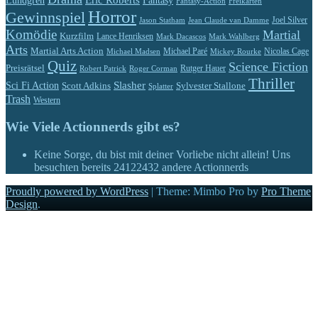
Eric Roberts
Lundgren
Fantasy
Fantasy-Action
Freikarten
Horror
Gewinnspiel
Jason Statham
Jean Claude van Damme
Joel Silver
Komödie
Martial
Kurzfilm
Lance Henriksen
Mark Dacascos
Mark Wahlberg
Arts
Martial Arts Action
Michael Paré
Nicolas Cage
Michael Madsen
Mickey Rourke
Quiz
Science Fiction
Preisrätsel
Rutger Hauer
Robert Patrick
Roger Corman
Thriller
Slasher
Sci Fi Action
Scott Adkins
Sylvester Stallone
Splatter
Trash
Western
Wie Viele Actionnerds gibt es?
Keine Sorge, du bist mit deiner Vorliebe nicht allein! Uns
besuchten bereits
24122432
andere Actionnerds
Proudly powered by WordPress
|
Theme: Mimbo Pro by
Pro Theme
Design
.