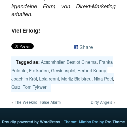
irgendeine Form von Direkt-Marketing
erhalten.
Viel Erfolg!
Share
Actionthriller
,
Best of Cinema
,
Franka
Tagged as:
Potente
,
Freikarten
,
Gewinnspiel
,
Herbert Knaup
,
Joachim Król
,
Lola rennt
,
Moritz Bleibtreu
,
Nina Petri
,
Quiz
,
Tom Tykwer
«
The Weeknd: False Alarm
Dirty Angels
»
Proudly powered by WordPress
|
Theme: Mimbo Pro by
Pro Theme