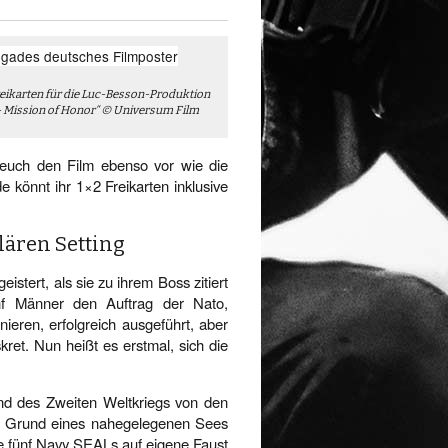
reikarten für die Luc-Besson-Produktion
 Mission of Honor“ © Universum Film
 euch den Film ebenso vor wie die
könnt ihr 1×2 Freikarten inklusive
lären Setting
stert, als sie zu ihrem Boss zitiert
nf Männer den Auftrag der Nato,
ieren, erfolgreich ausgeführt, aber
kret. Nun heißt es erstmal, sich die
nd des Zweiten Weltkriegs von den
m Grund eines nahe­gelegenen Sees
e fünf Navy SEALs auf eigene Faust