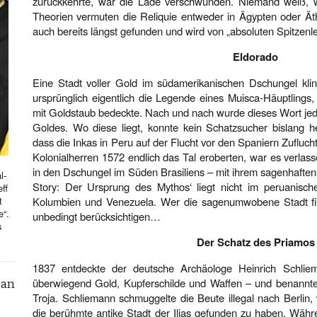
zurückkehrte, war die Lade verschwunden. Niemand weiß, wa
Theorien vermuten die Reliquie entweder in Ägypten oder Äthi
auch bereits längst gefunden und wird von „absoluten Spitzen
Eldorado
Eine Stadt voller Gold im südamerikanischen Dschungel klin
ursprünglich eigentlich die Legende eines Muisca-Häuptlings,
mit Goldstaub bedeckte. Nach und nach wurde dieses Wort je
Goldes. Wo diese liegt, konnte kein Schatzsucher bislang h
dass die Inkas in Peru auf der Flucht vor den Spaniern Zufluch
Kolonialherren 1572 endlich das Tal eroberten, war es verlass
in den Dschungel im Süden Brasiliens – mit ihrem sagenhafte
l-
Story: Der Ursprung des Mythos‘ liegt nicht im peruanisc
ff
t
Kolumbien und Venezuela. Wer die sagenumwobene Stadt finde
e“.
unbedingt berücksichtigen…
s
Der Schatz des Priamos
1837 entdeckte der deutsche Archäologe Heinrich Schliem
überwiegend Gold, Kupferschilde und Waffen – und benannt
can
Troja. Schliemann schmuggelte die Beute illegal nach Berlin,
die berühmte antike Stadt der Ilias gefunden zu haben. Währ