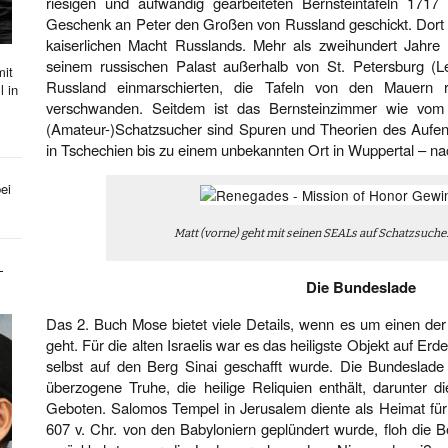
riesigen und aufwändig gearbeiteten Bernsteintafeln 1717
Geschenk an Peter den Großen von Russland geschickt. Dort 
kaiserlichen Macht Russlands. Mehr als zweihundert Jahre 
seinem russischen Palast außerhalb von St. Petersburg (L
mit
Russland einmarschierten, die Tafeln von den Mauern r
l in
verschwanden. Seitdem ist das Bernsteinzimmer wie vom 
(Amateur-)Schatzsucher sind Spuren und Theorien des Aufent
in Tschechien bis zu einem unbekannten Ort in Wuppertal – n
ei
Matt (vorne) geht mit seinen SEALs auf Schatzsuch
-
Die Bundeslade
Das 2. Buch Mose bietet viele Details, wenn es um einen de
geht. Für die alten Israelis war es das heiligste Objekt auf Er
selbst auf den Berg Sinai geschafft wurde. Die Bundeslade 
überzogene Truhe, die heilige Reliquien enthält, darunter d
Geboten. Salomos Tempel in Jerusalem diente als Heimat für 
607 v. Chr. von den Babyloniern geplündert wurde, floh die B