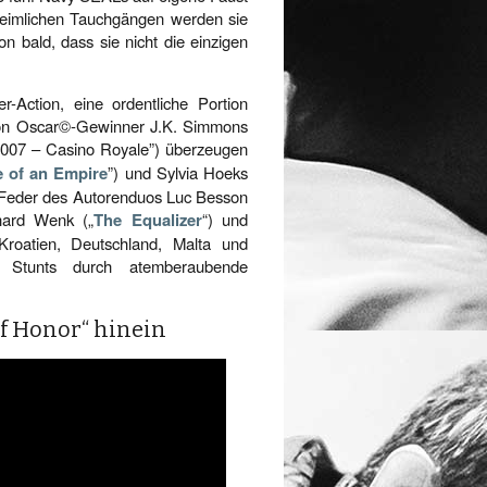
heimlichen Tauchgängen werden sie
 bald, dass sie nicht die einzigen
-Action, eine ordentliche Portion
von Oscar©-Gewinner J.K. Simmons
007 – Casino Royale”) über­zeugen
e of an Empire
”) und Sylvia Hoeks
 Feder des Autoren­duos Luc Besson
hard Wenk („
The Equalizer
“) und
Kroatien, Deutschland, Malta und
n Stunts durch atemberaubende
f Honor“ hinein