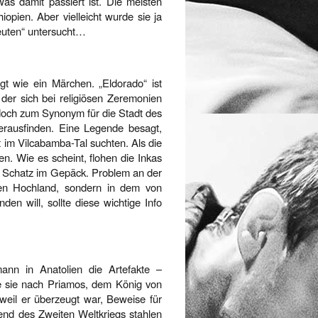
s damit passiert ist. Die meisten
opien. Aber vielleicht wurde sie ja
leuten“ untersucht…
gt wie ein Märchen. „Eldorado“ ist
 der sich bei religiösen Zeremonien
doch zum Synonym für die Stadt des
erausfinden. Eine Legende besagt,
t im Vilcabamba-Tal suchten. Als die
en. Wie es scheint, flohen die Inkas
n Schatz im Gepäck. Problem an der
hen Hochland, sondern in dem von
n will, sollte diese wichtige Info
ann in Anatolien die Artefakte –
e sie nach Priamos, dem König von
 weil er überzeugt war, Beweise für
end des Zweiten Weltkriegs stahlen