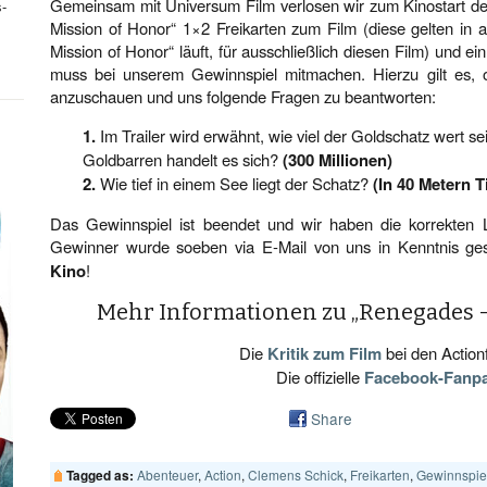
Gemeinsam mit Universum Film verlosen wir zum Kinostart d
s-
Mission of Honor“ 1×2 Freikarten zum Film (diese gelten in 
Mission of Honor“ läuft, für ausschließlich diesen Film) und 
muss bei unserem Gewinnspiel mitmachen. Hierzu gilt es, 
anzuschauen und uns folgende Fragen zu beantworten:
1.
Im Trailer wird erwähnt, wie viel der Goldschatz wert sei
Goldbarren handelt es sich?
(300 Millionen)
2.
Wie tief in einem See liegt der Schatz?
(In 40 Metern T
Das Gewinnspiel ist beendet und wir haben die korrekten
Gewinner wurde soeben via E-Mail von uns in Kenntnis ge
Kino
!
Mehr Informationen zu „Renegades –
Die
Kritik zum Film
bei den Action
Die offizielle
Facebook-Fanp
Share
Abenteuer
,
Action
,
Clemens Schick
,
Freikarten
,
Gewinnspie
Tagged as: