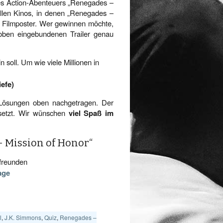
es Action-Abenteuers „Renegades –
allen Kinos, in denen „Renegades –
ein Filmposter. Wer gewinnen möchte,
oben eingebundenen Trailer genau
n soll. Um wie viele Millionen in
iefe)
 Lösungen oben nachgetragen. Der
setzt. Wir wünschen
viel Spaß im
 Mission of Honor“
freunden
age
l
,
J.K. Simmons
,
Quiz
,
Renegades –