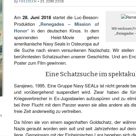
by
FREEMAN
• 25. JUNI 2018
Am
28. Juni 2018
startet die Luc-Besson-
Produktion „
Renegades – Mission of
Wir verlosen F
Honor
“ in den deutschen Kinos. In dem
„Renegades –
spannenden Heist-Movie gehen
amerikanische Navy Seals in Osteuropa auf
die Suche nach einem versunkenen Nazischatz. Wir stellen
berühmtesten Schatzsuchen unserer Geschichte. Und am Ende 
Poster zum Film gewinnen.
Eine Schatzsuche im spektaku
Sarajewo, 1995. Eine Gruppe Navy SEALs ist nicht gerade begei
und vorübergehend suspendiert wird. Zwar haben die fü
Kriegsverbrecher in Ex-Jugoslawien aufzuspüren und zu elimin
bei ihrer Flucht mit dem Panzer waren sie alles andere als dis
freie Zeit anderweitig zu vertreiben.
n
Da hören sie von einem sagenhaften Goldschatz, der währe
Nazis geraubt worden sein soll und seit Jahrzehnten auf de
liege. Gemeinsam mit der Einheimischen Lara begeben sich di