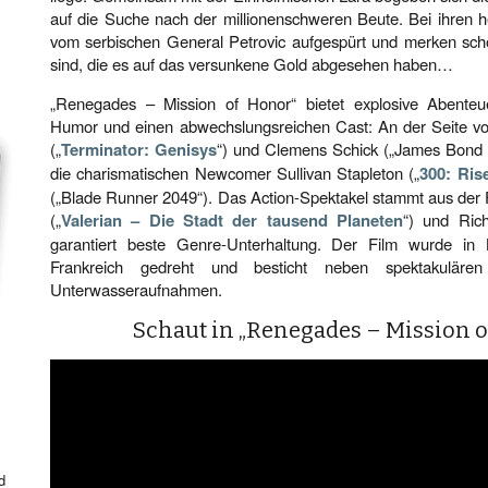
auf die Suche nach der millionenschweren Beute. Bei ihren 
vom serbischen General Petrovic aufgespürt und merken schon
sind, die es auf das versunkene Gold abgesehen haben…
„Renegades – Mission of Honor“ bietet explosive Abenteuer
Humor und einen abwechslungsreichen Cast: An der Seite 
(„
Terminator: Genisys
“) und Clemens Schick („James Bond 
die charismatischen Newcomer Sullivan Stapleton („
300: Ris
(„Blade Runner 2049“). Das Action-Spektakel stammt aus der
(„
Valerian – Die Stadt der tausend Planeten
“) und Ric
garantiert beste Genre-Unterhaltung. Der Film wurde in 
Frankreich gedreht und besticht neben spektakuläre
Unterwasseraufnahmen.
Schaut in „Renegades – Mission o
d