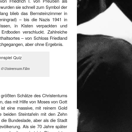
 von Friedrich I. von Preußen als
wurden sie schnell zum Symbol der
lang blieb das Bernsteinzimmer in
eningrad) – bis die Nazis 1941 in
issen, in Kisten verpackten und
Erdboden verschluckt. Zahlreiche
haltsortes – von Schloss Friedland
achgegangen, aber ohne Ergebnis.
e. © Universum Film
r größten Schätze des Christentums
den, das mit Hilfe von Moses von Gott
ist eine massive, mit reinem Gold
ie beiden Steintafeln mit den Zehn
die Bundeslade, aber als die Stadt
evölkerung. Als sie 70 Jahre später