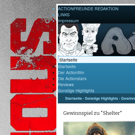
ACTIONFREUNDE REDAKTION
LINKS
Impressum
Startseite
Der Actionfilm
Die Actionstars
Reviews
Sonstige Highlights
Startseite
›
Sonstige Highlights
›
Gewinns
Gewinnspiel zu "Shelter"