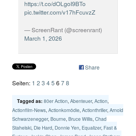
https://t.co/dOLgoI9BTo
pic.twitter.com/v17hFcuvzZ
— ScreenRant (@screenrant)
March 1, 2026
Share
Seiten:
1
2
3
4
5
6
7
8
80er Action
,
Abenteuer
,
Action
,
Tagged as:
Actionfilm-News
,
Actionkomödie
,
Actionthriller
,
Arnold
Schwarzenegger
,
Bourne
,
Bruce Willis
,
Chad
Stahelski
,
Die Hard
,
Donnie Yen
,
Equalizer
,
Fast &