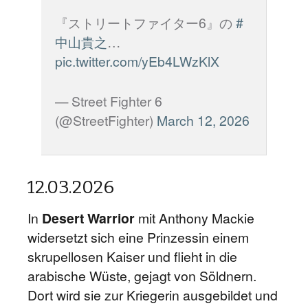
『ストリートファイター6』の
#
中山貴之
…
pic.twitter.com/yEb4LWzKlX
— Street Fighter 6
(@StreetFighter)
March 12, 2026
12.03.2026
In
Desert Warrior
mit Anthony Mackie
widersetzt sich eine Prinzessin einem
skrupellosen Kaiser und flieht in die
arabische Wüste, gejagt von Söldnern.
Dort wird sie zur Kriegerin ausgebildet und