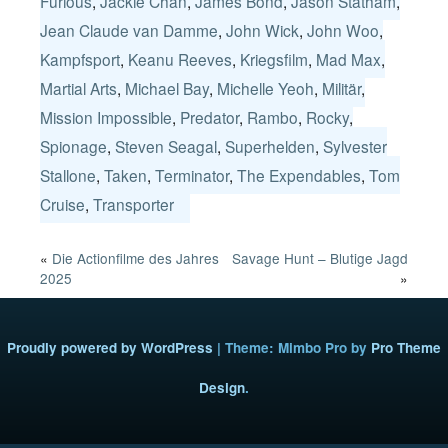
Furious
,
Jackie Chan
,
James Bond
,
Jason Statham
,
Jean Claude van Damme
,
John Wick
,
John Woo
,
Kampfsport
,
Keanu Reeves
,
Kriegsfilm
,
Mad Max
,
Martial Arts
,
Michael Bay
,
Michelle Yeoh
,
Militär
,
Mission Impossible
,
Predator
,
Rambo
,
Rocky
,
Spionage
,
Steven Seagal
,
Superhelden
,
Sylvester
Stallone
,
Taken
,
Terminator
,
The Expendables
,
Tom
Cruise
,
Transporter
«
Die Actionfilme des Jahres
Savage Hunt – Blutige Jagd
2025
»
Proudly powered by WordPress
|
Theme: Mimbo Pro by
Pro Theme
Design
.