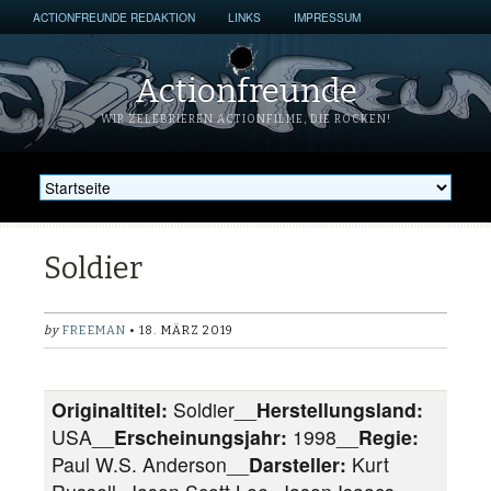
ACTIONFREUNDE REDAKTION
LINKS
IMPRESSUM
Actionfreunde
WIR ZELEBRIEREN ACTIONFILME, DIE ROCKEN!
Soldier
by
FREEMAN
• 18. MÄRZ 2019
Originaltitel:
Soldier__
Herstellungsland:
USA__
Erscheinungsjahr:
1998__
Regie:
Paul W.S. Anderson__
Darsteller:
Kurt