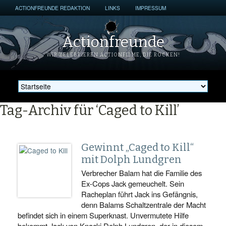
ACTIONFREUNDE REDAKTION
LINKS
IMPRESSUM
Actionfreunde
WIR ZELEBRIEREN ACTIONFILME, DIE ROCKEN!
Tag-Archiv für ‘Caged to Kill’
Gewinnt „Caged to Kill“
mit Dolph Lundgren
Verbrecher Balam hat die Familie des
Ex-Cops Jack gemeuchelt. Sein
Racheplan führt Jack ins Gefängnis,
denn Balams Schaltzentrale der Macht
befindet sich in einem Superknast. Unvermutete Hilfe
bekommt Jack von Knacki Dolph Lundgren, der in diesem