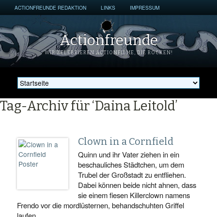
ACTIONFREUNDE REDAKTION
LINKS
IMPRESSUM
Actionfreunde
WIR ZELEBRIEREN ACTIONFILME, DIE ROCKEN!
Tag-Archiv für ‘Daina Leitold’
Clown in a Cornfield
Quinn und ihr Vater ziehen in ein
beschauliches Städtchen, um dem
Trubel der Großstadt zu entfliehen.
Dabei können beide nicht ahnen, dass
sie einem fiesen Killerclown namens
Frendo vor die mordlüsternen, behandschuhten Griffel
laufen.