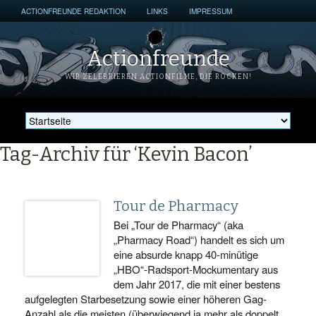
ACTIONFREUNDE REDAKTION
LINKS
IMPRESSUM
Actionfreunde
WIR ZELEBRIEREN ACTIONFILME, DIE ROCKEN!
Tag-Archiv für ‘Kevin Bacon’
Tour de Pharmacy
Bei „Tour de Pharmacy“ (aka
„Pharmacy Road“) handelt es sich um
eine absurde knapp 40-minütige
„HBO“-Radsport-Mockumentary aus
dem Jahr 2017, die mit einer bestens
aufgelegten Starbesetzung sowie einer höheren Gag-
Anzahl als die meisten (überwiegend ja mehr als doppelt