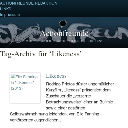
ACTIONFREUNDE REDAKTION
LINKS
Impressum
Actionfreunde
WIR ZELEBRIEREN ACTIONFILME, DIE ROCKEN!
Tag-Archiv für ‘Likeness’
Likeness
Rodrigo Prietos düster-ungemütlicher
Kurzfilm „Likeness“ präsentiert dem
Zuschauer die „verzerrte
Betrachtungsweise“ einer an Bulimie
sowie einer gestörten
Selbtswahrnehmung leidenden, von Elle Fanning
verkörperten Jugendlichen…