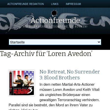
ACTIONFREUNDE REDAKTION
LINKS
IMPRESSUM
Actionfreunde
WIR ZELEBRIEREN ACTIONFILME, DIE ROCKEN!
Tag-Archiv für ‘Loren Avedon’
No Retreat, No Surrender
3: Blood Brothers
In dem netten Martial-Arts-Actioner
müssen Loren Avedon und Keith Vitali
als ungleiches Brüderpaar einen
gewaltigen Terroranschlag verhindern.
Parallel sind sie bestrebt, den Mord an ihrem Vater zu
rächen. Viel zu tun…